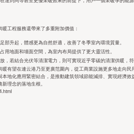
在達到同等甚至更優采暖效果的前提下，用戶一個采暖季的能源
供暖工程服務還帶來了多重附加價值：
足部升起，體感更為自然舒適，改善了冬季室內環境質量。
占用地面和墻面空間，為室內布局提供了更大靈活性。
放，若結合光伏等清潔電力，則可實現近乎零碳的清潔供暖，符
暖有望在連云港乃至更廣范圍內，從工商業設施更多地走向民用
與本地化應用緊密結合，是推動建筑領域節能減排、實現經濟效
務新理念的落地生根。
.html