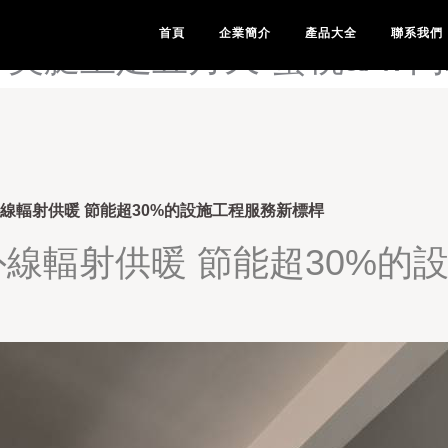
情论坛-美腿av影院在线观-
首頁
企業簡介
產品大全
聯系我們
腿玉足五月天-蜜桃aAV网站-
外線輻射供暖 節能超30%的設施工程服務新標桿
外線輻射供暖 節能超30%