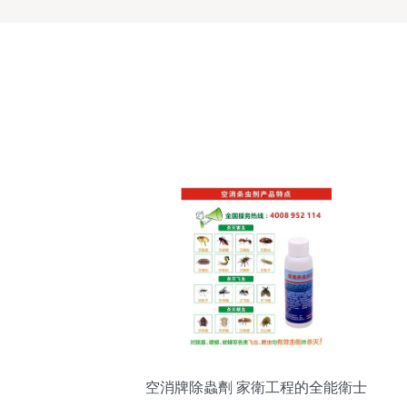
空消牌除蟲劑 家衛工程的全能衛士