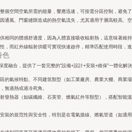
整個空間空氣所需的能量，響應迅速，可按需分區控制，避免了
因通風、門窗縫隙造成的熱空氣流失，尤其適用于層高較高、空
供相同的體感舒適度，因為人體直接吸收輻射熱，這意味著維持
性，而紅外線輻射供暖可實現快速啟停，精準匹配使用時段，進
特色
深度融合，提供了一套完整的“設備+設計+安裝+維保”一體化解
區的氣候特點、不同建筑類型（如工業廠房、農業大棚、商業場
，無過熱或過冷死角。
射發熱器（如碳纖維、石英管、燃氣紅外等類型），搭配智能溫
安裝的規范性與安全性，特別是在電氣接線、燃氣管道（如適用