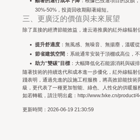
顯著的運行成本下降
：根據已投運項目的反饋，
30%-50%，投資回收期顯著縮短。
三、更廣泛的價值與未來展望
除了直接的經濟節能效益，連云港推廣的紅外線輻射
提升舒適度
：無風感、無噪音、無揚塵，溫暖從
節省建筑空間
：系統通常安裝于頂棚或高位，不
助力“雙碳”目標
：大幅降低化石能源消耗與碳排
隨著技術的持續迭代和成本進一步優化，紅外線輻射供
踐表明，通過先進的設施工程服務，將高效節能技術
級，更代表了一種更加智能、綠色、人性化的供暖服
如若轉載，請注明出處：http://www.fxke.cn/product/44
更新時間：2026-06-19 21:30:59