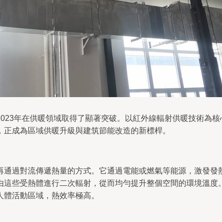
023年在供暖領域取得了顯著突破。以紅外線輻射供暖技術為
，正成為區域供暖升級與建筑節能改造的新標桿。
再通過對流傳遞熱量的方式。它通過電能或燃氣等能源，激發發
由這些受熱體進行二次輻射，從而均勻提升整個空間的環境溫度。
人體活動區域，熱效率極高。