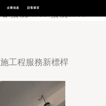
美腿丝袜五月天-美腿丝袜中文
企業信息
訪客留言
蜜桃AV69-蜜桃av99
的設施工程服務新標桿