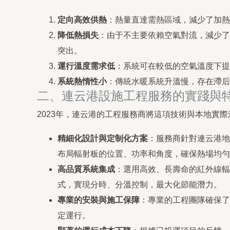
定向高效供熱
：熱量直達需熱區域，減少了加熱
降低熱損失
：由于不主要依賴空氣對流，減少了
突出。
運行溫度需求低
：系統可在較低的空氣溫度下提
系統熱惰性小
：傳統水暖系統升溫慢，存在滯后
二、連云港設施工程服務的實踐與
2023年，連云港的工程服務商將這項技術與本地實際
精細化設計與定制化方案
：服務商針對連云港地
布局輻射板的位置、功率和角度，確保熱場均勻
高品質系統集成
：選用高效、長壽命的紅外線輻
式，實現分時、分溫控制，最大化節能潛力。
專業的安裝與施工保障
：專業的工程團隊確保了
定運行。