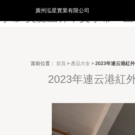
美日无码电影AV-美少妇激
廣州泓星實業有限公司
字幕-美腿丝袜中文字幕一区-美
當前位置：
首頁
>
產品大全
>
2023年連云港紅
2023年連云港紅