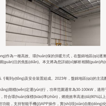
tǒng)作為一種高效、環(huán)保的供暖方式，在盤錦地區(qū)逐漸
(guān)注的焦點(diǎn)。本文將為您詳細(xì)解析相關(guān)內(
紵鳌⒖刂葡到y(tǒng)及安全裝置組成。2023年，盤錦地區(qū
g)期穩(wěn)定運(yùn)行，功率范圍通常為30-100kW，適用于不
符合環(huán)保標(biāo)準(zhǔn)，燃燒效率高達(dá)90%以
)控功能，支持智能手機(jī)APP操作，實(shí)現(xiàn)自動(dòng