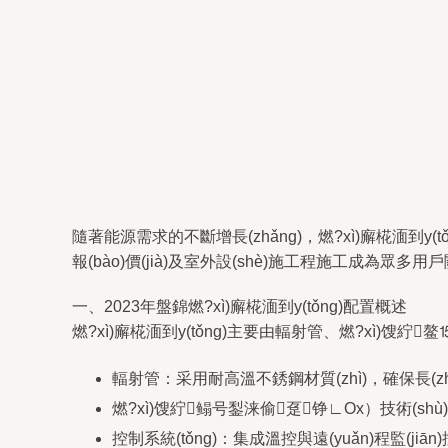
隨著能源需求的不斷增長(zhǎng)，燃?xì)廨椛湎到y(
報(bào)價(jià)及室外設(shè)施工程施工成為眾多用戶關
一、2023年盤錦燃?xì)廨椛湎到y(tǒng)配置概述
燃?xì)廨椛湎到y(tǒng)主要由輻射管、燃?xì)馊
輻射管：采用耐高溫不銹鋼材質(zhì)，確保長(zhǎn
燃?xì)馊紵鳎号鋫涞偷趸铮∟Ox）技術(shù)，
控制系統(tǒng)：集成溫控與遠(yuǎn)程監(jiān