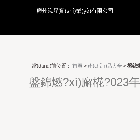
美日无码电影AV-美少妇激
廣州泓星實(shí)業(yè)有限公司
字幕-美腿丝袜中文字幕一区-美
當(dāng)前位置：
首頁
>
產(chǎn)品大全
>
盤錦燃
盤錦燃?xì)廨椛?023