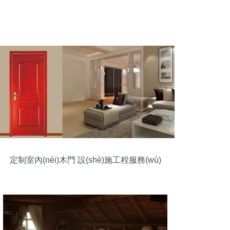
定制室內(nèi)木門 設(shè)施工程服務(wù)
中的關(guān)鍵規(guī)避要點(diǎn)