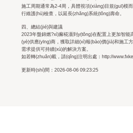
施工周期通常為2-4周，具體視項(xiàng)目規(guī)模而定
行維護(hù)檢查，以延長(zhǎng)系統(tǒng)壽命。
四、總結(jié)與建議
2023年盤錦燃?xì)廨椛湎到y(tǒng)在配置上更加智能高
(yè)供應(yīng)商，獲取詳細(xì)報(bào)價(jià
需求提供可持續(xù)的解決方案。
如若轉(zhuǎn)載，請(qǐng)注明出處：http://www.fxke.cn
更新時(shí)間：2026-08-06 09:23:25