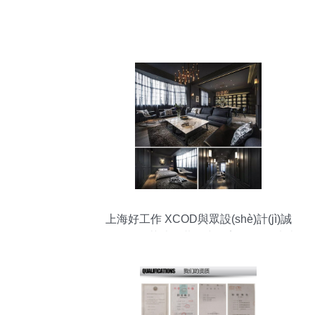
上海好工作 XCOD與眾設(shè)計(jì)誠
(chéng)聘英才，共筑空間美學(xué)未來