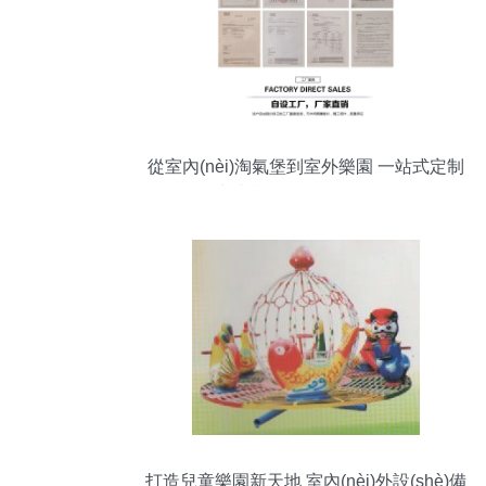
從室內(nèi)淘氣堡到室外樂園 一站式定制
策劃與設(shè)施工程全解析
打造兒童樂園新天地 室內(nèi)外設(shè)備