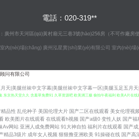
電話：020-319**
：廣州市天河區(qū)黃村廟元三巷3號(hào)256房（不可作廠房
室內(nèi)場(chǎng)
廣州泓星實(shí)業(yè)有限公司
室內(nèi)場(
顾问有限公司
天|美腿丝袜中文字幕|美腿丝袜中文字幕一区|美腿玉足五月天|蜜桃a
集 东京热天堂久久 含羞草免费91 久草资源吧 欧美洲三极 偷拍午夜福利 欧美A片在线
利av 韩国三级A片 老司机色综合 欧美性爱网页 日韩αV 性交综合网 1024国产毛片
产精品性
乱伦种子
美国伦理大片
国产二区在线观看
美女伦理视
看
欧美图片在线观看
在线观看h视频
国产a级0
变性人妖
国产福
1抱起来打桩 91在线看18 黄色片日本学生妹 人妖丝袜 天美传媒毛片 亚洲黄色小说网站 2
妹Av网站
亚洲人成免费网站
91大神自拍
福利片在线观看
国产成
产精品3级片
成年女人视频
狠狠撸亚洲欧美
91操碰在线
国产高
情 avav激情主播 岛国美女的a片 国产懆懆网 久久肏屄 免费的黄网站大全 人妖操伪娘