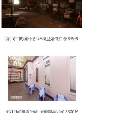
復(fù)古閣樓回憶 UE模型如何打造懷舊卡
通室內(nèi)場(chǎng)景與室外施工藍(lán)
圖
派對(duì)租場(chǎng)新體驗(yàn) 3500尺