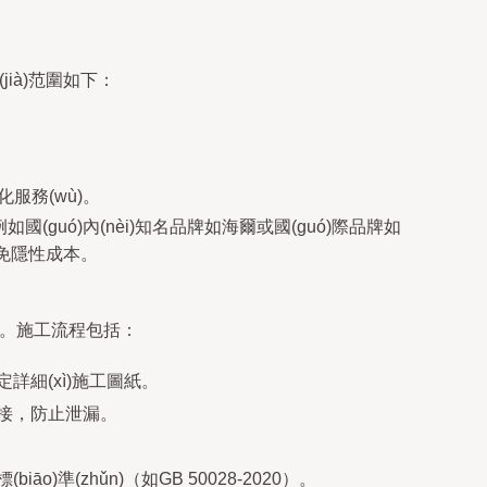
(jià)范圍如下：
化服務(wù)。
例如國(guó)內(nèi)知名品牌如海爾或國(guó)際品牌如
用，避免隱性成本。
hù)。施工流程包括：
)，制定詳細(xì)施工圖紙。
焊接，防止泄漏。
iāo)準(zhǔn)（如GB 50028-2020）。