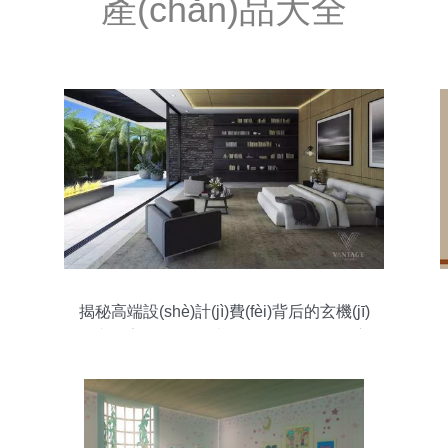
產(chǎn)品大全
揭秘高端設(shè)計(jì)費(fèi)背后的玄機(jī)
從逆天室外效果圖看設(shè)施工程的匠心
與價(jià)值