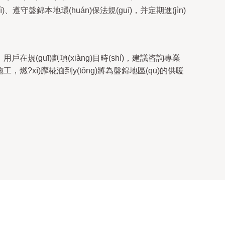
)、遵守盤錦本地環(huán)保法規(guī)，并定期進(jìn)
戶在規(guī)劃項(xiàng)目時(shí)，建議咨詢專業
范施工，燃?xì)廨椛湎到y(tǒng)將為盤錦地區(qū)的供暖