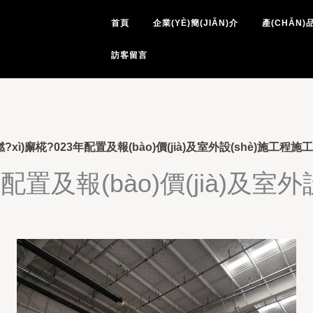
情论坛-美腿av影院在线观-
首頁
企業(YÈ)簡(JIǍN)介
產(CHǍN)
腿玉足五月天-蜜桃aAV网站-
訪客留言
?xì)廨椛?023年配置及報(bào)價(jià)及室外設(shè)施工程施
年配置及報(bào)價(jià)及室