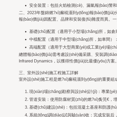
安全裝置：包括火焰檢測(cè)、漏氣報(bào)警
二、2023年盤錦燃?xì)廨椛湎到y(tǒng)報(bào)價(jià
報(bào)價(jià)因配置、品牌和安裝復(fù)雜度而異。一般
基礎(chǔ)配置（適用于小型場(chǎng)所，如倉庫
中檔配置（適用于中型場(chǎng)所，如車間）：設(
高端配置（適用于大型商業(yè)或工業(yè)場(ch
總體報(bào)價(jià)需考慮設(shè)備采購、安裝調(d
Infrared Dynamics，以獲得性價(jià)比最優(yōu)方
三、室外設(shè)施工程施工詳解
室外設(shè)施工程是燃?xì)廨椛湎到y(tǒng)的重要
現(xiàn)場(chǎng)勘察與設(shè)計(jì)：專業(
管道安裝：使用防腐材質(zhì)的燃?xì)夤芫
基礎(chǔ)建設(shè)：包括混凝土基座和防護(hù
系統(tǒng)調(diào)試與驗(yàn)收：完成安裝后，