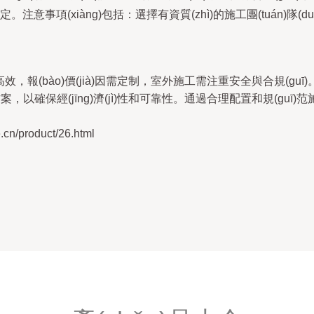
。注意事項(xiàng)包括：選擇有資質(zhì)的施工團(tuán)隊(duì
效，報(bào)價(jià)因需定制，室外施工需注重安全與合規(guī)。用
)和施工方案，以確保經(jīng)濟(jì)性和可靠性。通過合理配置和規(guī)
/product/26.html