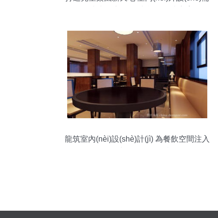
一站式供應(yīng)與施工解決方案
龍筑室內(nèi)設(shè)計(jì) 為餐飲空間注入
靈魂與創(chuàng)意