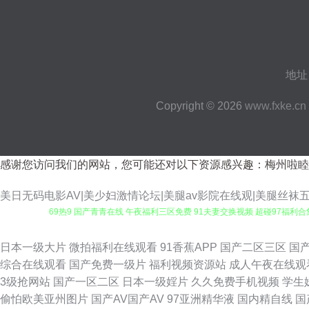
地址
Copyright © 2026
www.fxke.cn
感谢您访问我们的网站，您可能还对以下资源感兴趣：梅州啦睦
美日无码电影AV|美少妇激情论坛|美腿av影院在线观|美腿丝袜五月
69热9 国产青青在线 午夜福利三区免费 91夫妻交换视频 超碰97福利合
页 激情性爱人妻 另类丝袜诱惑 亚洲欧洲成人另类 97在线观看 成人午夜福
日本一级大片
微拍福利在线观看
91香蕉APP
国产二区三区
国
综合在线观看
国产免费一级片
福利视频资源站
成人午夜在线观
利网成人 91在现免费网站 免费网址91 日本三级人妻 亚洲97色se 9
3级抢网站
国产一区二区
日本一级婬片
久久免费手机视频
学生
偷怕欧美亚州图片
国产AV国产AV
97亚洲精华液
国内精自线
国
久久草2013 日韩AV成人网 微拍福利五区 亚洲欧美另类人妖 91同城色