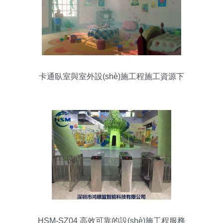
卡通臥室與室外設(shè)施工程施工資源下
載 小孩房間模型及MB、MAX、FBX、
OBJ格式網(wǎng)盤分享
HSM-SZ04 高效可靠的設(shè)施工程服務