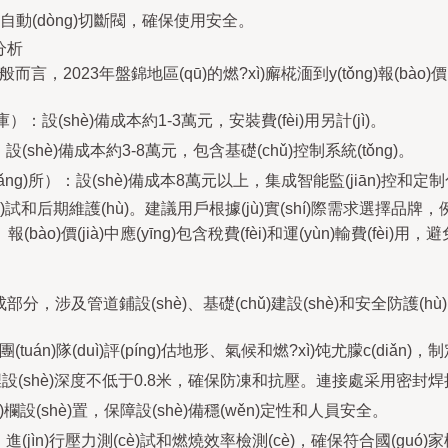
和自動(dòng)切斷閥，確保使用安全。
)分析
而言，2023年盤錦地區(qū)的燃?xì)廨椛湎到y(tǒng)報(bào)價
）：設(shè)備成本約1-3萬元，安裝費(fèi)用另計(jì)。
shè)備成本約3-8萬元，包含基礎(chǔ)控制系統(tǒng)。
ǎng)所）：設(shè)備成本8萬元以上，集成智能監(jiān)控和定制
iào)試和后期維護(hù)。建議用戶根據(jù)實(shí)際需求選擇品牌，
案。報(bào)價(jià)中應(yīng)包含稅費(fèi)和運(yùn)輸費(fèi)
組成部分，涉及管道鋪設(shè)、基礎(chǔ)建設(shè)和安全防護(
yè)團(tuán)隊(duì)評(píng)估地形、氣候和燃?xì)饨尤朦c(diǎn
€，埋設(shè)深度不低于0.8米，確保防凍和抗壓。連接處采用密封
)欄設(shè)置，保障設(shè)備穩(wěn)定性和人員安全。
進(jìn)行壓力測(cè)試和燃燒效率檢測(cè)，確保符合國(guó)家標(b