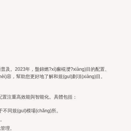
普及。2023年，盤錦燃?xì)廨椛漤?xiàng)目的配置、
nèi)容，幫助您更好地了解和規(guī)劃項(xiàng)目。
)的主流配置注重高效能與智能化。具體包括：
同規(guī)模場(chǎng)所。
上。
)化管理。