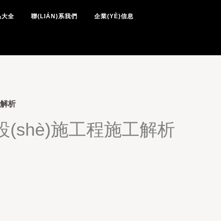
美腿丝袜五月天-美腿丝袜中文
品大全
聯(LIÁN)系我們
企業(YÈ)信息
蜜桃AV69-蜜桃av99
工解析
外設(shè)施工程施工解析