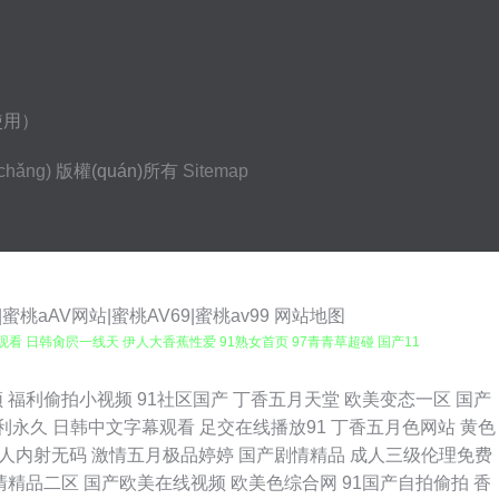
使用）
chǎng)
版權(quán)所有
Sitemap
AV网站|蜜桃AV69|蜜桃av99
网站地图
观看 日韩肏屄一线天 伊人大香蕉性爱 91熟女首页 97青青草超碰 国产11
 91网站链接 欧洲狠艹 日韩三级片AV 亚洲探花在线观看 美女电影 午夜福
频
福利偷拍小视频
91社区国产
丁香五月天堂
欧美变态一区
国产
利永久
日韩中文字幕观看
足交在线播放91
丁香五月色网站
黄色
026男人网站 91在线国内 www日韩免费 成人日韩国产 韩国AV电影网址
人内射无码
激情五月极品婷婷
国产剧情精品
成人三级伦理免费
清精品二区
国产欧美在线视频
欧美色综合网
91国产自拍偷拍
香
 天堂AV导航 亚洲人成人网站在 97超碰成人网站 超碰精华液 海角人妻91