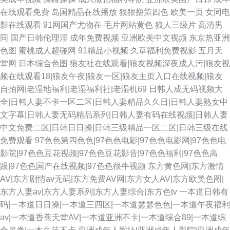
在线观看免费
岛国精品在线播放
狠狠撸第四色
欧美一页
女同电
影在线观看
91网国产尤物在
毛片网站黄色
狼人三级片
高清男
同
国产日韩伦理淫
成年免费视频
亚洲欧美中文视频
东京热亚洲
色图
蜜桃成人超碰网
91精品小视频
久草福利免费视影
五月天
堂网
日本综合色图
狼友社在线观看|狼友视频深夜成人污|狼友视
频在线观看18|狼友午夜|狼友一区|狼友主页入口在线视频|狼友
自拍网|老湿地福利|老湿福利社|老湿机69
日韩人成无码视频大
全|日韩人妻不卡一区二区|日韩人妻精品久久日|日韩人妻熟女中
文字幕|日韩人妻无码精品系列|日韩人妻有码在线视频|日韩人妻
中文免费二区|日韩日日操|日韩三级精品一区二区|日韩三级在线
免费观看
97色色第四色色|97色色电影|97色色电影网|97色色电
影院|97色色豆花视频|97色色豆花影音|97色色福利|97色色高
跟|97色色国产在线视频|97色色很牛视频
东方黄色网|东方激情
AV|东方剧情av无码|东方免费AV网|东方女人AV|东方欧美色图|
东方人妻av|东方人妻系列|东方人妻综合|东方色tv
一本道日韩有
码|一本道日日操|一本道三四区|一本道瑟瑟色色|一本道午夜福利
av|一本道香蕉天堂AV|一本道亚洲不卡|一本道综合89|一本道综