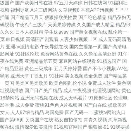
级国产
国产欧美日韩在线
97五月天婷婷
日韩在线网
91福利社
视频
福利导航
A片三级网站
久草视频8
香蕉APP污视频
艹艹艹
类 超碰人妻超碰 久热伊人 熟女a资源
插逼
国产精品五月天
狠狠操欧美性爱
国产绝色精品
精品孕妇无
码视频
午夜A片三级片
天美果冻传媒
久久国产成人精品
精品93
久久久
日本人妖射精
学生妹avav
国产熟女视频在线
乱伦第一
页
韩日视频
高清国产剧观看
人妻少妇视频二区
成人无码高清毛
片
亚洲av激情电影
午夜导航在线
国内主播第一页
国产高清电
影网址
91社区论坛
免费网站黄色在线
久久偷拍高清亚洲
91午
夜在线免费
亚洲精品第五页
麻豆网站在线观看
91精选国产
国
产精品亚洲
黄色三级成年
五月天婷婷爱
国产不卡小视频
AV色
哟哟
亚洲天堂丁香五月
91社网
美女视频黄全免费
国产精品第
一页国
另类区另类欧美
欧美色图乱伦小说
免费成人软件
黄色网
址视频播放
国产日产美产精品
成人午夜视频
伦理视频网站
黄色
18禁网站
亚洲无码视频在线
成人无码看片
91原创社区
伦理电
影香港
成人免费
蜜桃91色色
A片视频网
国产自在线
操欧美老
女人
人人97综合精品
岛国免费
国产无码一二
蜜桃tv网站入口
国产第66页
另类国产在线
熟女自拍偷拍
青青久视频
久草新视
频在线
激情深爱欧美激情
91视频官网国产
狠狠操-91
91我要操