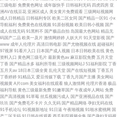
三级电影
免费黄色网址
成年版快手
日韩福利无码
四虎四房
亚
洲AV在线豆花
亚洲区成人
美女黄片免费观看
三级网站视频网
成人日韩精品
日韩福利专区
欧美二区女同
国产精品一区91
小x
导航福利
免费黄色在线视频
91原创视频
欧美日韩小视频
国产
成人在线无码
91黑料不
国产极品自拍
岛国最大色网站
精品无
码国产二品
欧美一及片
激情网婷婷
人妖大片
91天堂影视
国产
www
成年人伦理片
高清日韩电影
国产尤物视频在线
超碰福利
97视屏
91看片入口
日本国产成人视频
日本日韩欧美在线
黄色
资料入口
黄色网三级毛片
最新黄色av
麻豆影院免费
五月天堂
丁香
国产精品水多
福利所导航
三级视频网站J
51福利影院
丁香
五月天av
18日本三级全黄
乱伦天堂
国产在线短视频
丁香五月
丁香婷婷
91精品又
爱豆传媒下载
丁香九月国产主播
美女网站
视频黄
A片com
美女福利在线观看
狼人激情网
伦理片香港
极品
福利导航
黄色三级最新免费
91嫩草国产
午夜成年人网站
免费
国产高清视频
91草莓
丝瓜视频污成人
国产亚洲视品在线
国产
玖玖
国产免费毛不卡片
久久无码
国产精品网络
孕妇无码在线
91手机论坛
91视频新地址
91日逼
午夜啪视频
91啪水蜜桃网
国
产二区无码
91日韩在线观看
西瓜影院视频全集
国产孕妇无码视