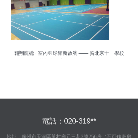
翱翔龍樾 · 室內羽球館新啟航 —— 賀北京十一學校
龍樾實驗中學運動地板竣工
電話：020-319**
地址：廣州市天河區黃村廟元三巷3號256房（不可作廠房