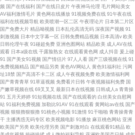
频
国产在线福利
国产在线日皮片
午夜神马伦理
毛片网站美女
AV福利激情毛片
黄色网在线播放
91视频免费在线
91午夜在线
福利在线视频导航
欧美喷潮一区二区
午夜理论片
日本第二片区
国产免费大片
精品呦视频
日本乱伦高清无码
深夜国产视频
91
刺激视频
日本中文字幕一区
日韩免费精品视频
日本高清v
欧美
日韩伦理午夜
91碰超免费
亚洲色图网站
精品欧美
成人AV在线
观看
日本a级在线
干露脸熟女
在线观看黄色网
成人抖音
爰上碰
91
国产美女91视频
国产情侣片
97人人看
国产三级视频在线
91
免费视频精品
国产精品另类
黄色AV网站人
黄色91福利社
污网
址18禁
国产高清不卡二区
成人午夜视频免费
欧美激情福利网
国产青青青草
91草逼视频
免费看片日韩
午夜视频福利免费
国
产嫩草视频在线
69叉叉叉
最新日本在线视频
日韩成人a
青青操
91
五月天婷婷
91短视频在线
国产在线观看的
白丝美女自慰网
站
91福利免费视频
加勒比91AV
91在线观看
黄网站av在线
国产
视频
狠狠擼狠狠擼
91桃色小视频
91激情
91干啪啪
青青操青青
干
主播诱惑无码专区
欧美视频电影
91播放
麻豆桃色网站
亚洲
欧美国产另类
欧美伦理另类
国产刺激对白
在线观看91精品
欧
美成年视频
操碰操揉
成人微拍福利导航
亚洲欧美国产日韩
成年