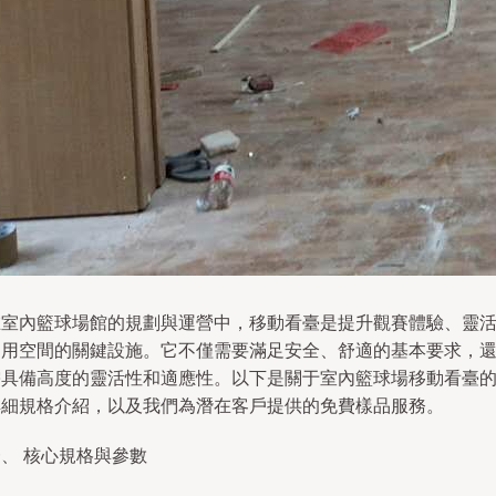
在室內籃球場館的規劃與運營中，移動看臺是提升觀賽體驗、靈
利用空間的關鍵設施。它不僅需要滿足安全、舒適的基本要求，
需具備高度的靈活性和適應性。以下是關于室內籃球場移動看臺
詳細規格介紹，以及我們為潛在客戶提供的免費樣品服務。
、 核心規格與參數