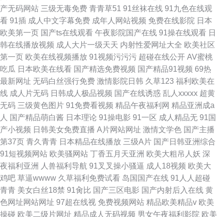
产无码网站
三级无毒免费
青青草51
91丝袜在线
91九色在线观
看
91插
成人中文字幕免费
成年人网站视频
免费在线影院
日本
欧美第一页
国产ts在线观看
午夜影院国产在线
91操在线观看
日
韩在线播放视频
成人大片一级天天
内射性爱网址大全
欧美社区
第一页
欧美在线视频播放
91视频污污污
超碰在线公开
AV蜜桃
吃瓜
日本欧美在线看
国产精选免费视频
国产精品91视频
69热
最新网址
无码白丝强行免费
激情影院日韩
久草123
福利欧美在
线
成人片无码
日韩成人极品视频
国产在线诱惑
乱人xxxxx
超黄
无码
三级黄色图片
91免费看视频
精品午夜福利网
精品亚洲成a
人
国产精品萌白酱
日本理论
91操电影
91一区
成人精品无
91国
产小视频
日韩美女免费直播
A片网站网址
激情文学色
国产主播
第37页
青久青青
日本精品在线播放
三级A片
国产日韩亚洲综合
91短视频网站
欧美骚网站
丁香五月天亚洲
欧美大粗吊人妖
深
夜福利亚洲
人兽福利导航
91叉叉操小骚逼
成人18视频
欧美大
鸡吧
草逼wwww
久草福利免费试看
岛国国产在线
91人人超碰
青青
美女白丝18禁
91肏比
国产三区电影
国产内射后入在线
黄
色网址网站网址
97超在线视
免费视频网站
精品欧美精品v
欧美
操碰
欧美二级片网址
精品成人无码视频
男女午夜福利影院
欧美