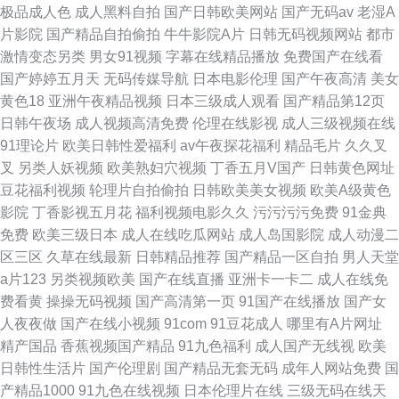
极品成人色
成人黑料自拍
国产日韩欧美网站
国产无码av
老湿A
片影院
国产精品自拍偷拍
牛牛影院A片
日韩无码视频网站
都市
激情变态另类
男女91视频
字幕在线精品播放
免费国产在线看
国产婷婷五月天
无码传媒导航
日本电影伦理
国产午夜高清
美女
黄色18
亚洲午夜精品视频
日本三级成人观看
国产精品第12页
日韩午夜场
成人视频高清免费
伦理在线影视
成人三级视频在线
91理论片
欧美日韩性爱福利
av午夜探花福利
精品毛片
久久叉
叉
另类人妖视频
欧美熟妇穴视频
丁香五月V国产
日韩黄色网址
豆花福利视频
轮理片自拍偷拍
日韩欧美美女视频
欧美A级黄色
影院
丁香影视五月花
福利视频电影久久
污污污污免费
91金典
免费
欧美三级日本
成人在线吃瓜网站
成人岛国影院
成人动漫二
区三区
久草在线最新
日韩精品推荐
国产精品一区自拍
男人天堂
a片123
另类视频欧美
国产在线直播
亚洲卡一卡二
成人在线免
费看黄
操操无码视频
国产高清第一页
91国产在线播放
国产女
人夜夜做
国产在线小视频
91com
91豆花成人
哪里有A片网址
精产国品
香蕉视频国产精品
91九色福利
成人国产无线视
欧美
日韩性生活片
国产伦理剧
国产精品无套无码
成年人网站免费
国
产精品1000
91九色在线视频
日本伦理片在线
三级无码在线天