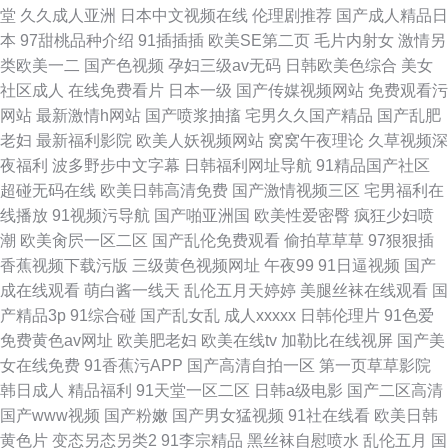
堂
久久成人亚洲
日本中文视频在线
伦理剧推荐
国产成人精品日
本
97甜桃品种介绍
91插插插
欧美SE第二页
毛片内射女
激情另
类欧美一二
国产色视频
孕妇三级av无码
日韩欧美色综合
美女
社区成人
在线免费看片
日本一级
国产传媒视频网站
免费观看污
网站
最新激情h网站
国产喷浆抽搐
宅男久久国产精品
国产乱肥
老妇
最新福利影院
欧美人妖视频网站
窝窝午夜理论
久草视频深
夜福利
波多野步中文字幕
日韩福利网址导航
91精品国产社区
超碰无码在线
欧美日韩高清免费
国产激情视频三区
宅男福利在
线播放
91视频污导航
国产啪亚洲国
欧美性爱密臀
疯狂少妇喷
潮
欧美肏屄一区二区
国产乱伦免费观看
偷拍草草草
97狠狠插
香蕉视频下载污版
三级黄色视频网址
午夜99
91日逼视频
国产
成在线观看
萌白酱一线天
乱伦五月天婷婷
美腿丝袜在线观看
国
产精品3p
91综合碰
国产乱女乱
成人xxxxx
日韩伦理片
91色爱
免费黄色av网址
欧美肥老妇
欧美在线tv
加勒比在线视屏
国产美
女在线免费
91香蕉污APP
国产高清自拍一区
第一页草草影院
韩日成人
精品福利
91天堂一区二区
日韩a级电影
国产二区高清
国产www视频
国产粉嫩
国产男女猛视频
91社在线看
欧美日韩
黄色片
变态另态另类2
91李宗精品
黑丝袜自慰喷水
乱伦五月
国