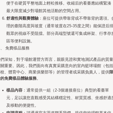
便于在硬質平整地面上輕松推移。收縮后的看臺應結構緊湊
最大限度減少對場館其他活動的空間占用。
舒適性與觀賽體驗
：座位可提供帶靠背或不帶靠背的選項。
理的臺階高度與坡度（通常坡度在25-35度之間）能保證后
觀眾的視線不受阻擋。部分高端型號還可集成杯架、行李存
區等便利設施。
、 免費樣品服務
我們深知，對于場館運營方而言，親眼見證和實地測試產品的質
至關重要。因此，我們面向有真實采購意向的室內籃球場館（包
學校、體育中心、商業俱樂部等）的管理者或采購負責人，提供
量的免費樣品體驗服務
。
樣品內容
：通常提供一組（2-3個連接座位）典型的看臺單
元，足以讓您直觀感受其結構穩定性、材質質感、坐感舒適
及移動的便捷性。
申請流程
：請通過官方渠道聯系我們，提供您的場館基本信