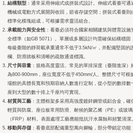
結構類型
：通常采用伸縮式或拼裝式設計。伸縮式看臺可通
機械或電動方式展開與收回，節省存儲空間；拼裝式看臺則
標準化模塊組成，可根據需求靈活組合。
承載能力與安全性
：看臺必須符合國家相關建筑與體育設施
全標準（如GB 5071）。單層或多層設計均需確保結構穩固
每級臺階的靜荷載承重通常不低于3.5kN/㎡，并配備堅固的
欄、防滑踏板和清晰的疏散通道標識。
尺寸與容量
：規格高度靈活。常見的單排深度（臺階進深）
為800-900mm，座位寬度不低于450mm/人。整體尺寸可根
場館的具體長寬和預期容納人數進行定制，從小型的數排數
座到大型的數十排上千座均可實現。
材質與工藝
：主體框架多采用高強度鍍鋅鋼管或鋁合金，確
輕質與防腐。座位板常用防滑、耐候的聚乙烯（PE）或玻璃
（FRP）材料。表面處理工藝應能抵抗汗水腐蝕和頻繁清潔
移動與存儲
：看臺底部配備重型萬向腳輪，部分帶鎖定功能