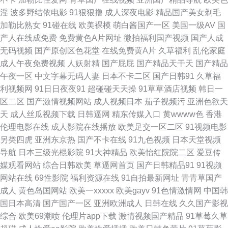
淫
波多野结依电影
91狠狠撸
成人深夜电影
精品国产美女剃毛
妖操伪娘 天堂AV导航 亚洲人成人网站在 97超碰成人网站 超碰精华液 海角
加勒比熟女
91碰在线
欧美裸模
萌白酱国产一区
美国一级AV
国
产人在线成免费
免费黄色A片网址
微拍福利国产视频
国产人成
人妻91 麻豆双飞日本 欧洲精品8区 日韩传媒性爱 婷婷影院伊人 亚洲色图五
无码视频
国产原创区色花堂
在线免费黄A片
久草福利
乱伦家庭
成人午夜免费视频
人妖射精
国产屁屁
国产精品天干天
国产精品
月天 91视频国语免费 av福利影院 超碰丁香 国产福利亚洲 久草老司机 美女
午夜一区
中文字幕无码人妻
日本不卡二区
国产日韩91
久草福
利视频网
91日日夜夜91
超碰碰天天操
91草草酒店视频
韩日一
操鸡 日韩内地国产人成 五月天色图 亚洲天堂在线超吹 91传媒新数字化
区二区
国产激情视频网站
成人视频日本
茄子视频污
亚洲色欲天
天
成人丝瓜视频下载
日韩逼网
精东传媒入口
黄wwww色
香港
AVTT色图 成人网在线播放 后入大屁股 欧美色频 日韩无码绯色av 在线成人
伦理电影在线
成人影院在线播放
欧美足交一区二区
91视频电影
另类四虎
亚洲东京热
国产不卡在线
91九色视频
日本天堂视频
91视频永久网址 wwwcn色 豆花黄色片 黄色三级片yyc 欧美大色 日韩激情网
导航
日本三级光棍影院
91大神精品
欧美怡红院院二区
爱豆传
媒观看网站
综合日韩欧美
草逼网首页
国产日韩精品91
91视频
午夜福利院91N 自拍网站 91新片 超碰人人干人人摸 黄色色婷婷网站 男人天
网站在线
69性影院
福利资源在线
91自拍最新网址
青青草国产
成人
黄色岛国网站
欧美一xxxxx
欧美gayv
91色情激情网
中国韩
堂黄色 日韩3级Av 性爱射精福利社 91福利在线看 99爱人人 超碰91吃瓜 国
国日本高清
国产国产一区
亚洲欧洲成人
日韩在线
久久国产影视
综合
欧美69潮喷
伦理片app下载
激情视频国产精品
91草莓久草
产欧美一区在线 精品无码人妖 欧美性爱免费 日韩欧美骚精品 午夜激情爱爱