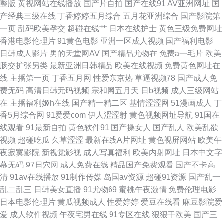
整版
黄视网站在线播放
国产片自拍
国产在线91
AV亚洲网址
国
产经典三级在线
丁香婷婷五月综合
五月花亚洲综合
国产影院第
月香蕉91 97不卡视频 黄色成人论坛 日韩两性网 在线直播91 草草亚洲插影
一页
乱码欧美孕交
超碰在线艹
日本在线护士
黄色三级免费网址
香港电影伦理片
91黄色电影
亚洲一区成人视频
国产福利电影
院 九一巨炮 日本热情综合网址 亚洲伊人主页 A片大香蕉 狠狠干成人社区 人
日韩成人影片
男的天堂网AV
国产精品尤物在
免费a一毛片
欧美
肠交扩张另类
最新亚洲日韩精品
欧美在线视频
免费黄色网址在
人摸人人操人人 91c逼 成人91电影院 欧美性爱tv 性爱午夜影院 97青娱 国产
线
主播第一页
丁香五月网
性爱东京热
草逼视频78
国产成人免
费无码
高清日韩无码视频
宗和网五月天
日b视频
成人三级网站
另类TS在线 欧美日韩p 午夜深夜av福利 99成人电影院 黄色三级AV 日韩精品
在
主播福利姬h在线
国产精一精二区
基情涩涩网
51漫画成人
丁
香5月综合网
91爱爱com
伊人涩涩射
黄色视频网址导航
91国在
社区 最新成人伦理影院 成人黄色三级 久久国产精品三区 日韩欧美a免费 91
线观看
91最新自拍
黄色软件91
国产操女人
国产乱人
欧美乱欲
视频
超碰吃瓜
久草涩涩
最新在线A片网址
黄色视屏网站
欧美午
视频综合大全 国产精品播放 欧美色色自拍 亚洲影院老司机V 操逼视频软件
夜寂寞影院
新视觉影视
成人写真福利
欧美内射网址
日本中文字
幕无码
97日穴网
成人免费在线
精品国产免费观看
国产不卡高
久草视频资源站 日韩一页综合区 91伊人橘子 国产三级视频 欧美性网 91白丝
清
91av在线播放
91制作传媒
岛国av资源
超碰91资源
国产乱一
乱二乱三
日韩美女直播
91尤物69
蜜桃午夜激情
免费伦理电影
在线抄 福利小视频 欧美日韩H片 亚洲老司机网 波多野结衣四级片 九一成人
日本电影伦理片
黄瓜视频成人
性爱婷婷
爱豆在线看
麻豆影院爱
爱
成人软件视频
午夜宅男在线
91专区在线
狠狠干欧美
国产三
网观看 熟妇视频91 91探花内射 国产打泡在线 欧美另类TV 亚洲欧洲成人另