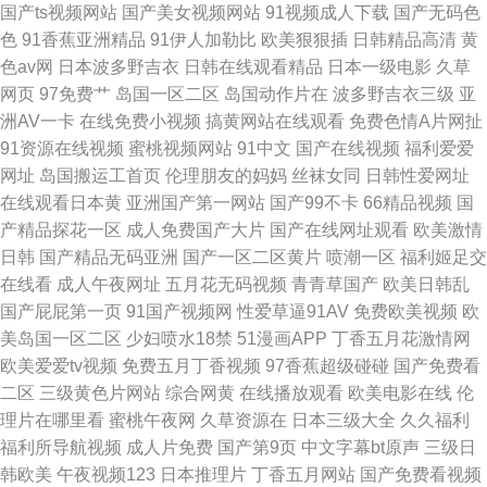
国产ts视频网站
国产美女视频网站
91视频成人下载
国产无码色
色
91香蕉亚洲精品
91伊人加勒比
欧美狠狠插
日韩精品高清
黄
色av网
日本波多野吉衣
日韩在线观看精品
日本一级电影
久草
网页
97免费艹
岛国一区二区
岛国动作片在
波多野吉衣三级
亚
洲AV一卡
在线免费小视频
搞黄网站在线观看
免费色情A片网扯
91资源在线视频
蜜桃视频网站
91中文
国产在线视频
福利爱爱
网址
岛国搬运工首页
伦理朋友的妈妈
丝袜女同
日韩性爱网址
在线观看日本黄
亚洲国产第一网站
国产99不卡
66精品视频
国
产精品探花一区
成人免费国产大片
国产在线网址观看
欧美激情
日韩
国产精品无码亚洲
国产一区二区黄片
喷潮一区
福利姬足交
在线看
成人午夜网址
五月花无码视频
青青草国产
欧美日韩乱
国产屁屁第一页
91国产视频网
性爱草逼91AV
免费欧美视频
欧
美岛国一区二区
少妇喷水18禁
51漫画APP
丁香五月花激情网
欧美爱爱tv视频
免费五月丁香视频
97香蕉超级碰碰
国产免费看
二区
三级黄色片网站
综合网黄
在线播放观看
欧美电影在线
伦
理片在哪里看
蜜桃午夜网
久草资源在
日本三级大全
久久福利
福利所导航视频
成人片免费
国产第9页
中文字幕bt原声
三级日
韩欧美
午夜视频123
日本推理片
丁香五月网站
国产免费看视频