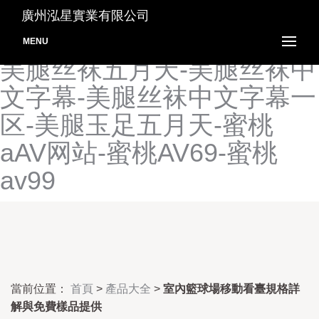
美日无码电影AV-美少妇激
廣州泓星實業有限公司
情论坛-美腿av影院在线观-
MENU
美腿丝袜五月天-美腿丝袜中
文字幕-美腿丝袜中文字幕一
区-美腿玉足五月天-蜜桃
aAV网站-蜜桃AV69-蜜桃
av99
當前位置：
首頁
>
產品大全
>
室內籃球場移動看臺規格詳
解與免費樣品提供