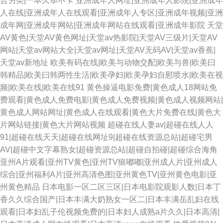
合另类|一本久荜不卡
亚洲成年人网址|亚洲成年人影院|亚洲成年
人在线|亚洲成年人在线观看|亚洲成年人专区|亚洲成年视频|亚洲
成年网|亚洲成年网站|亚洲成年网站在线观看|亚洲成年影院
天堂
AV黄色|天堂AV黄色网址|天堂av热影院|天堂AV三级片|天堂AV
网站|天堂av网站大全|天堂av网址|天堂AV无码AV|天堂av香蕉|
天堂av新地址
欧美有码在线|欧美与动物交配|欧美与兽|欧美曰
韩精品|欧美曰韩两性生活|欧美孕妇|欧美孕妇自慰喷水|欧美在视
频|欧美在线|欧美在线91
黄色操逼电影免费|黄色成人18网站免
费观看|黄色成人免费电影|黄色成人免费视频|黄色成人视频网站|
黄色成人网站网址|黄色成人在线观看|黄色大片免费在线|黄色大
片网站链接|黄色大片网站视频
超碰在线人妻av|超碰在线人人
91|超碰在线天天|超碰在线网址9|超碰在线资源总站|超碰宅男
AV|超碰中文字幕熟女|超碰资源总站|超碰自拍碰|超碰综合海角
亚州A片观看|亚州TV黄色|亚州TV狼嘟嘟|亚州成人片|亚州成人
综合|亚州福利A片|亚州高清色图|亚州黄色TV|亚州黄色电影|亚
州黄色精品
日本电影一区二区三区|日本电影院观影人数|日本丁
香久久综合国产|日本丰满大奶熟女一区二|日本丰满岳乱妇在线
观看|日本妇乱子伦视频免费的|日本妇人成熟a片久久|日本高清|