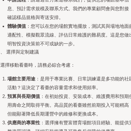
息、預計需求規模及聯系方式。我們的專業顧問會與您對接
確認樣品規格與寄送安排。
體驗價值
：您可以在您的場館實地擺放，測試其與場地地面
適配性、模擬觀眾流線、評估日常維護的難易度。這是您做
明智投資決策前不可或缺的一步。
、 選擇與定制建議
在選擇移動看臺時，請務必綜合考慮：
場館主要用途
：是用于專業比賽、日常訓練還是多功能的社
活動？這決定了看臺的容量需求和使用頻率。
預算與長期價值
：在初始投資、安裝成本、維護費用和預期
用壽命之間取得平衡。高品質的看臺雖然前期投入可能稍高
但能顯著降低長期運營中的維修和更換成本。
供應商的專業性
：選擇擁有豐富體育場館項目經驗、能提供