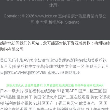
使用）
Copyright © 2026
www.fxke.cn
室內場
廣州泓星實業有限公
司
室內場
版權所有
Sitemap
感谢您访问我们的网站，您可能还对以下资源感兴趣：梅州啦睦
顾问有限公司
美日无码电影AV|美少妇激情论坛|美腿av影院在线观|美腿丝袜
五月天|美腿丝袜中文字幕|美腿丝袜中文字幕一区|美腿玉足五月
天|蜜桃aAV网站|蜜桃AV69|蜜桃av99
网站地图
日本一级大片
微拍福利在线观看
91香蕉APP
国产二区三区
国
69热9 国产青青在线 午夜福利三区免费 91夫妻交换视频 超碰97福利合集 东
产精品性
乱伦种子
美国伦理大片
国产二区在线观看
美女伦理视
频
福利偷拍小视频
91社区国产
丁香五月天堂
欧美变态一区
国
京热天堂久久 含羞草免费91 久草资源吧 欧美洲三极 偷拍午夜福利 欧美A片
产综合在线观看
国产免费一级片
福利视频资源站
成人午夜在线