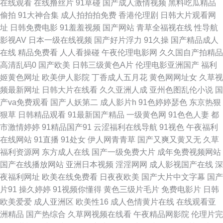
在线观看
在线撸丝片
91草碰
国产成人激情视频
黑料吃瓜精品
偷拍
91大神合集
成人拍拍拍免费
香港伦理剧
日韩大片观看网
片 日必视频 亚洲国产日韩系列 91网站在线观看 国产视频在线91 欧美Aⅴ 无
址
日韩免费电影
91羞羞视频
国产网站
青草全福视在线
性导航
影视AV
日本一级在线视频
国产好片浮力
91久操
国产精品成人
码专区伦理三级 人妖伪娘 91青娱乐网站 国产成人综合网 欧美aa中文字幕 天
在线
精品免费看
人人看操碰
午夜伦理电影网
久久国自产拍精品
高清乱码0
国产欧美
日韩三级黄色A片
伦理电影亚洲国产
福利
堂影音AV无码 91作爱 福利社在线视频 老湿机操 色友一区二区三区 69AV电
姬黄色网址
欧美伊人影院
丁香成人五月花
黄色网网址女
久草视
频最新网址
日韩大片在线看
久久亚洲人成
亚州色图乱伦小说
国
影院 www在线日本 海角av影院 欧美性爱派对网站 午夜操B影院 97亚州色图
产va免费观看
国产人妖第二
成人影片h
91色婷婷瑟色
东京热狠
狠草
日韩精品观看
91最新国产精品
一级黄色网
91色色人妻
都
狠狠操导航 欧美亚洲日韩激情 亚洲成人无码肏逼 99热精品9 国产区一页精
市激情婷婷
91精品国产91
云涩福利在线导航
91视色
午夜福利
在线网站
91直播
91处女
伊人网青青草
国产又爽又黄又无
久草
品区 欧美91 五月天偷拍 Av爱爱69 韩日一级片网络 欧美三级导航 香蕉视频
福利资源网
东方成人在线
国产一级免费大片
成年免费视频网站
国产在线播放网站
亚洲日本视频
淫淫网网
成人影视国产在线
深
污版 97超碰婷婷 国产传媒第四页 另类性爱影院 日韩在线色网 91豆花 超碰
夜福利网址
欧美在线免费看
日夜夜欧美
国产大片中文字幕
国产
片91
操久婷婷
91视频你懂得
黄色三级片毛片
免费电影片
日韩
人人三级 久草精品伦理 日本久久爱 最新最全AV影院 超碰入口 九九色色电器
欧美爱爱
成人亚洲区
欧美性16
成人色情黄片在线
在线观看亚
洲精品
国产热综合
久草网视频在线看
午夜精品网影院
伦理片完
日本不卡影院 亚洲天堂色播 av变态另类 国产三级视频 欧美人人操人人插 五