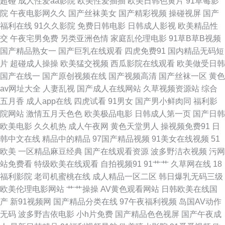
超碰
成人性爱aa影院
欧美性爱插插
欧美日韩色黄片
91草莓影
院
午夜电影网久久
国产丝袜美女
国产精彩视频
操碰视屏
国产
91黑料福利网 a级论理在线看 国产ts色色一区 激情另类 女人的天堂av网 日
福利在线
91久久影院
免费日韩电影
日韩成人影视
欧美精品性
交
午夜宅男免费
另类亚洲色情
家庭乱伦理电影
91草B草B视频
本中文天堂 午夜香焦剧场 91插插插精品 91综合在线观看 超碰男人 激情小视
国产精品熟女一
国产巨乳在线观看
四虎免费91
国内精品无码短
片
超碰成人操操
欧美猛交视频
西瓜影院在线观看
欧美做受日韩
频91 男人社av 日韩色站导航 午夜激情影院 综合淫网 91这里 成人a在线网观
国产在线一
国产原创视频在线
国产视频高清
国产丝袜一区
黄色
av网址大全
人妻乱视
国产成人在线网站
久草视频资源站
综合
看 国产在8p 久久肏屄 欧美浮力影院 日日夜夜欢毛片 亚洲午夜居场 91丝袜
五月香
成人app在线
四虎试看
91男女
国产男小鲜肉同
福利影
院网站
激情五月天色色
欧美极品电影
日韩成人第一页
国产日韩
白丝自慰潮睡91 国产浮力第一影院 久久精品综合在线 人妻导航av 四虎成人
欧美电影
久久机热
成人午夜网
黄色天堂男人
操视频免费91
日
韩中文在线
精品中的精品
97国产精品视频
91美女在线视频
51
伦理 尤物91在线网站 91视频网站链接 成人论理视屏 国内精品338 免费人成
欧美
一区精品麻豆经典
国产在线观看资源
波多野洁衣视频
污网
站免费看
特级欧美在线观看
自拍视频91
91艹艹
久草网在线
18
自尉网站 色色欧美 中文字幕熟女青草 99热在只有 大香蕉玖玖爱 激情视频免
福利影院
老司机蜜桃在线
成人精品一区二区
韩日爆乳无码三级
欧美伦理电影网站
艹艹操操
AV黄色观看网站
日韩欧美在线国
费看 欧洲色综合 午夜小电影se 91黑丝变态 av资源观看 狠狠超碰日韩三级
产
新91视频网
国产精品分类在线
97午夜福利视频
岛国AV动作
无码
波多野吉依电影
小h片免费
国产精品色色视屏
国产午夜成
欧美黑人大吊 伊人久久精品视频 狠狠撸2016 日本中文字幕影片 美女逼视频