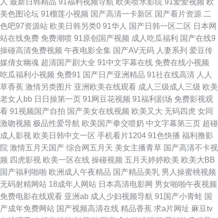
人
最新日韩精品
91福利视频导航
欧美喷水影院
91爱爱视频
欧
美色图论坛
91榴莲小视频
国产高清一卡新区
国产看片资源
二
色中色第一社区 伊人影院能玩av 91在线免费播放 大香蕉AV导航网 久久AV
色吧97资源站
欧美日韩另类0
91华人
国产日韩一区二区
日本网
站在线免费
免费潮喷
91原创国产视频
成人吃瓜福利
国产在线9
资源网 日本精品ay无码 午夜男女操操视频 91深喉 大香蕉青草 黄页av网站
操碰高清免费视频
午夜电影全集
国产AV无码
人妻系列
爱豆传
媒倩女幽魂
超清国产剧大全
91中文字幕在线
免费在线小视频
欧美中文成人 天天干天天橾穴 69xbcom 天堂女优久久 福利社区一二 欧美日
吃瓜福利小视频
免费91
国产日产亚洲精品
91社在线高清
人人
草香蕉
激情另类图片
亚洲欧美在线观看
成人三级成人三级
欧美
韩色色 五月天资源站 91传媒网 操逼网站三级 国产精品野外三级 老熟女国产
老女人bb
日日操第一页
91网豆花视频
91福利剧场
免费影视观
看
91视频国产自拍
国产美女在线视频
欧美又大
无码四虎
女同
日韩免费新片网 足交福利在线 wwww91色色 国产人片久久 另类综合欧洲激
激吻视频
极品性爱导航
欧美国产拳交喷奶
中文字幕第三页
超碰
成人影视
欧美日韩中文一区
手机看片1204
91色快播
福利撸影
情 日韩激情网 亚洲伦理自拍 97福利社区视频 豆花观频在线观看 久草日本在
院
激情五月天国产
综合网五月天
美女主播青草
国产高清不卡视
频
四虎影视
欧美一区在线
操碰视频
五月天婷婷欧美
欧美大BB
线 日本综合无码 亚洲免费黄色网止 91影片 岛国免费小电影 九九性视频 人
国产福利啪啪
欧洲成人午夜精品
国产精品美乳
男人操蜜桃视频
无码射精网站
18成年人网站
日本高清电影网
男女啪啪午夜视频
人操人人干网 香蕉视频网址 91少妇热舞被操 超碰福利电影 久草国产精品视
免费电影在线观看
亚洲ab
成人少妇视频导航
91国产小青蛙
国
产成年免费网站
国产视频高清在线
精品香蕉
求a片网址
麻豆tv
频 日本黑丝三级A片 亚洲第四页 97超碰夜夜 福利社八区九区 久久大香蕉A