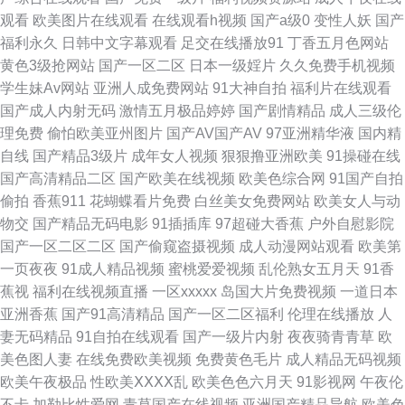
观看
欧美图片在线观看
在线观看h视频
国产a级0
变性人妖
国产
在线观看 日韩肏屄一线天 伊人大香蕉性爱 91熟女首页 97青青草超碰 国产
福利永久
日韩中文字幕观看
足交在线播放91
丁香五月色网站
黄色3级抢网站
国产一区二区
日本一级婬片
久久免费手机视频
11页 激情性爱人妻 另类丝袜诱惑 亚洲欧洲成人另类 97在线观看 成人午夜福
学生妹Av网站
亚洲人成免费网站
91大神自拍
福利片在线观看
国产成人内射无码
激情五月极品婷婷
国产剧情精品
成人三级伦
利av 韩国三级A片 老司机色综合 欧美性爱网页 日韩αV 性交综合网 1024国
理免费
偷怕欧美亚州图片
国产AV国产AV
97亚洲精华液
国内精
自线
国产精品3级片
成年女人视频
狠狠撸亚洲欧美
91操碰在线
产毛片 91网站链接 欧洲狠艹 日韩三级片AV 亚洲探花在线观看 美女电影 午
国产高清精品二区
国产欧美在线视频
欧美色综合网
91国产自拍
偷拍
香蕉911
花蝴蝶看片免费
白丝美女免费网站
欧美女人与动
夜福利网成人 91在现免费网站 免费网址91 日本三级人妻 亚洲97色se 91抱
物交
国产精品无码电影
91插插库
97超碰大香蕉
户外自慰影院
国产一区二区二区
国产偷窥盗摄视频
成人动漫网站观看
欧美第
起来打桩 91在线看18 黄色片日本学生妹 人妖丝袜 天美传媒毛片 亚洲黄色小
一页夜夜
91成人精品视频
蜜桃爱爱视频
乱伦熟女五月天
91香
蕉视
福利在线视频直播
一区xxxxx
岛国大片免费视频
一道日本
说网站 2026男人网站 91在线国内 www日韩免费 成人日韩国产 韩国AV电影
亚洲香蕉
国产91高清精品
国产一区二区福利
伦理在线播放
人
妻无码精品
91自拍在线观看
国产一级片内射
夜夜骑青青草
欧
网址 久久草2013 日韩AV成人网 微拍福利五区 亚洲欧美另类人妖 91同城色
美色图人妻
在线免费欧美视频
免费黄色毛片
成人精品无码视频
欧美午夜极品
性欧美ⅩⅩⅩⅩ乱
欧美色色六月天
91影视网
午夜伦
情 avav激情主播 岛国美女的a片 国产懆懆网 久久肏屄 免费的黄网站大全 人
不卡
加勒比性爱网
青草国产在线视频
亚洲国产精品导航
欧美色