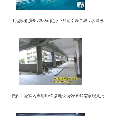
1元探秘 廣州7200㎡健身巨無霸引爆全城，玻璃泳
池＋室內滑雪場比基尼震撼登場！
廣西工廠室內專用PVC膠地板 廠家直銷南寧現貨批
發價，品質與價格雙優之選