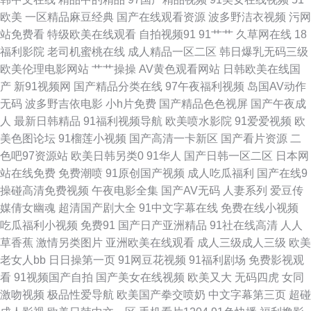
伦理 尤物91在线网站 91视频网站链接 成人论理视屏 国内精品338 免费人成
欧美
一区精品麻豆经典
国产在线观看资源
波多野洁衣视频
污网
站免费看
特级欧美在线观看
自拍视频91
91艹艹
久草网在线
18
自尉网站 色色欧美 中文字幕熟女青草 99热在只有 大香蕉玖玖爱 激情视频免
福利影院
老司机蜜桃在线
成人精品一区二区
韩日爆乳无码三级
欧美伦理电影网站
艹艹操操
AV黄色观看网站
日韩欧美在线国
费看 欧洲色综合 午夜小电影se 91黑丝变态 av资源观看 狠狠超碰日韩三级
产
新91视频网
国产精品分类在线
97午夜福利视频
岛国AV动作
无码
波多野吉依电影
小h片免费
国产精品色色视屏
国产午夜成
欧美黑人大吊 伊人久久精品视频 狠狠撸2016 日本中文字幕影片 美女逼视频
人
最新日韩精品
91福利视频导航
欧美喷水影院
91爱爱视频
欧
美色图论坛
91榴莲小视频
国产高清一卡新区
国产看片资源
二
色中色第一社区 伊人影院能玩av 91在线免费播放 大香蕉AV导航网 久久AV
色吧97资源站
欧美日韩另类0
91华人
国产日韩一区二区
日本网
站在线免费
免费潮喷
91原创国产视频
成人吃瓜福利
国产在线9
资源网 日本精品ay无码 午夜男女操操视频 91深喉 大香蕉青草 黄页av网站
操碰高清免费视频
午夜电影全集
国产AV无码
人妻系列
爱豆传
媒倩女幽魂
超清国产剧大全
91中文字幕在线
免费在线小视频
欧美中文成人 天天干天天橾穴 69xbcom 天堂女优久久 福利社区一二 欧美日
吃瓜福利小视频
免费91
国产日产亚洲精品
91社在线高清
人人
草香蕉
激情另类图片
亚洲欧美在线观看
成人三级成人三级
欧美
韩色色 五月天资源站 91传媒网 操逼网站三级 国产精品野外三级 老熟女国产
老女人bb
日日操第一页
91网豆花视频
91福利剧场
免费影视观
看
91视频国产自拍
国产美女在线视频
欧美又大
无码四虎
女同
日韩免费新片网 足交福利在线 wwww91色色 国产人片久久 另类综合欧洲激
激吻视频
极品性爱导航
欧美国产拳交喷奶
中文字幕第三页
超碰