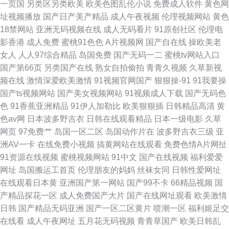
一页国
另类区另类欧美
欧美色图乱伦小说
免费成人软件
黄色网
址视频播放
国产日产美产精品
成人午夜视频
伦理视频网站
黄色
18禁网站
亚洲无码视频在线
成人无码看片
91原创社区
伦理电
影香港
成人免费
蜜桃91色色
A片视频网
国产自在线
操欧美老
女人
人人97综合精品
岛国免费
国产无码一二
蜜桃tv网站入口
国产第66页
另类国产在线
熟女自拍偷拍
青青久视频
久草新视
频在线
激情深爱欧美激情
91视频官网国产
狠狠操-91
91我要操
国产ts视频网站
国产美女视频网站
91视频成人下载
国产无码色
色
91香蕉亚洲精品
91伊人加勒比
欧美狠狠插
日韩精品高清
黄
色av网
日本波多野吉衣
日韩在线观看精品
日本一级电影
久草
网页
97免费艹
岛国一区二区
岛国动作片在
波多野吉衣三级
亚
洲AV一卡
在线免费小视频
搞黄网站在线观看
免费色情A片网扯
91资源在线视频
蜜桃视频网站
91中文
国产在线视频
福利爱爱
网址
岛国搬运工首页
伦理朋友的妈妈
丝袜女同
日韩性爱网址
在线观看日本黄
亚洲国产第一网站
国产99不卡
66精品视频
国
产精品探花一区
成人免费国产大片
国产在线网址观看
欧美激情
日韩
国产精品无码亚洲
国产一区二区黄片
喷潮一区
福利姬足交
在线看
成人午夜网址
五月花无码视频
青青草国产
欧美日韩乱