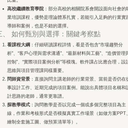
比重。
高校繼續教育學院
：部分高校的相關院系會開設面向社會的
業培訓課程，優勢是理論體系扎實，若能引入足夠的行業實
導師和案例，也是不錯的選擇。
三、 如何甄別與選擇：關鍵考察點
看課程大綱
：仔細研讀課程詳情，看是否包含“市場趨勢分
析”、“客戶心理與需求溝通”、“最新材料與工藝”、“造價管理
控制”、“實際項目案例分析”等模塊。軟件課占比應合理，設
思維與項目管理課同樣重要。
問師資背景
：直接詢問主講老師的行業背景、當前是否仍在
事設計工作、近期完成的項目案例。能說出具體項目名稱和
計思路的老師，通常更靠譜。
探教學模式
：詢問教學是否以完成一個或多個完整項目為主
線，作業和考核形式是否模擬真實工作場景（如做方案PPT
繪制全套施工圖、做預算清單等）。