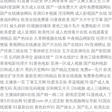
在线网站
91直播
91处女
伊人网青青草
国产又爽又黄又无
久草
品区 欧美91 五月天偷拍 Av爱爱69 韩日一级片网络 欧美三级导航 香蕉视频
福利资源网
东方成人在线
国产一级免费大片
成年免费视频网站
国产在线播放网站
亚洲日本视频
淫淫网网
成人影视国产在线
深
污版 97超碰婷婷 国产传媒第四页 另类性爱影院 日韩在线色网 91豆花 超碰
夜福利网址
欧美在线免费看
日夜夜欧美
国产大片中文字幕
国产
片91
操久婷婷
91视频你懂得
黄色三级片毛片
免费电影片
日韩
人人三级 久草精品伦理 日本久久爱 最新最全AV影院 超碰入口 九九色色电器
欧美爱爱
成人亚洲区
欧美性16
成人色情黄片在线
在线观看亚
洲精品
国产热综合
久草网视频在线看
午夜精品网影院
伦理片完
日本不卡影院 亚洲天堂色播 av变态另类 国产三级视频 欧美人人操人人插 五
整版
黄视网站在线播放
国产片自拍
国产在线91
AV亚洲网址
国
产经典三级在线
丁香婷婷五月综合
五月花亚洲综合
国产影院第
月香蕉91 97不卡视频 黄色成人论坛 日韩两性网 在线直播91 草草亚洲插影
一页
乱码欧美孕交
超碰在线艹
日本在线护士
黄色三级免费网址
香港电影伦理片
91黄色电影
亚洲一区成人视频
国产福利电影
院 九一巨炮 日本热情综合网址 亚洲伊人主页 A片大香蕉 狠狠干成人社区 人
日韩成人影片
男的天堂网AV
国产精品尤物在
免费a一毛片
欧美
肠交扩张另类
最新亚洲日韩精品
欧美在线视频
免费黄色网址在
人摸人人操人人 91c逼 成人91电影院 欧美性爱tv 性爱午夜影院 97青娱 国产
线
主播第一页
丁香五月网
性爱东京热
草逼视频78
国产成人免
费无码
高清日韩无码视频
宗和网五月天
日b视频
成人三级网站
另类TS在线 欧美日韩p 午夜深夜av福利 99成人电影院 黄色三级AV 日韩精品
在
主播福利姬h在线
国产精一精二区
基情涩涩网
51漫画成人
丁
香5月综合网
91爱爱com
伊人涩涩射
黄色视频网址导航
91国在
社区 最新成人伦理影院 成人黄色三级 久久国产精品三区 日韩欧美a免费 91
线观看
91最新自拍
黄色软件91
国产操女人
国产乱人
欧美乱欲