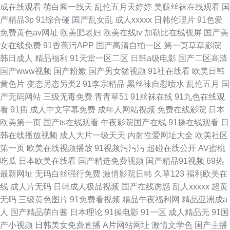
成在线观看
萌白酱一线天
乱伦五月天婷婷
美腿丝袜在线观看
国
产精品3p
91综合碰
国产乱女乱
成人xxxxx
日韩伦理片
91色爱
免费黄色av网址
欧美肥老妇
欧美在线tv
加勒比在线视屏
国产美
女在线免费
91香蕉污APP
国产高清自拍一区
第一页草草影院
韩日成人
精品福利
91天堂一区二区
日韩a级电影
国产二区高清
国产www视频
国产粉嫩
国产男女猛视频
91社在线看
欧美日韩
黄色片
变态另态另类2
91李宗精品
黑丝袜自慰喷水
乱伦五月
国
产无码网站
三级无毒免费
青青草51
91丝袜在线
91九色在线观
看
91插
成人中文字幕免费
成年人网站视频
免费在线影院
日本
欧美第一页
国产ts在线观看
午夜影院国产在线
91操在线观看
日
韩在线播放视频
成人大片一级天天
内射性爱网址大全
欧美社区
第一页
欧美在线视频播放
91视频污污污
超碰在线公开
AV蜜桃
吃瓜
日本欧美在线看
国产精选免费视频
国产精品91视频
69热
最新网址
无码白丝强行免费
激情影院日韩
久草123
福利欧美在
线
成人片无码
日韩成人极品视频
国产在线诱惑
乱人xxxxx
超黄
无码
三级黄色图片
91免费看视频
精品午夜福利网
精品亚洲成a
人
国产精品萌白酱
日本理论
91操电影
91一区
成人精品无
91国
产小视频
日韩美女免费直播
A片网站网址
激情文学色
国产主播