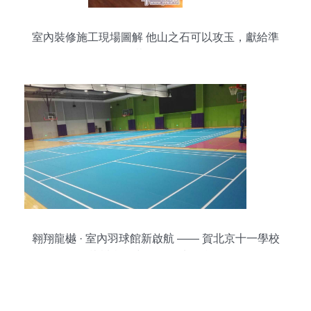
室內裝修施工現場圖解 他山之石可以攻玉，獻給準
備裝修的朋友
翱翔龍樾 · 室內羽球館新啟航 —— 賀北京十一學校
龍樾實驗中學運動地板竣工