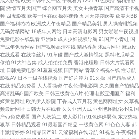
成人影视
欧美日韩中文一区
手机看片1204
91色快播
福利撸影
情 日韩激情网 亚洲伦理自拍 97福利社区视频 豆花观频在线观看 久草日本在
院
激情五月天国产
综合网五月天
美女主播青草
国产高清不卡视
频
四虎影视
欧美一区在线
操碰视频
五月天婷婷欧美
欧美大BB
线 日本综合无码 亚洲免费黄色网止 91影片 岛国免费小电影 九九性视频 人
国产福利啪啪
欧洲成人午夜精品
国产精品美乳
男人操蜜桃视频
无码射精网站
18成年人网站
日本高清电影网
男女啪啪午夜视频
人操人人干网 香蕉视频网址 91少妇热舞被操 超碰福利电影 久草国产精品视
免费电影在线观看
亚洲ab
成人少妇视频导航
91国产小青蛙
国
产成年免费网站
国产视频高清在线
精品香蕉
求a片网址
麻豆tv
频 日本黑丝三级A片 亚洲第四页 97超碰夜夜 福利社八区九区 久久大香蕉A
在线观看
在线撸丝片
91草碰
国产成人激情视频
黑料吃瓜精品
偷拍
91大神合集
成人拍拍拍免费
香港伦理剧
日韩大片观看网
片 日必视频 亚洲国产日韩系列 91网站在线观看 国产视频在线91 欧美Aⅴ 无
址
日韩免费电影
91羞羞视频
国产网站
青草全福视在线
性导航
影视AV
日本一级在线视频
国产好片浮力
91久操
国产精品成人
码专区伦理三级 人妖伪娘 91青娱乐网站 国产成人综合网 欧美aa中文字幕 天
在线
精品免费看
人人看操碰
午夜伦理电影网
久久国自产拍精品
高清乱码0
国产欧美
日韩三级黄色A片
伦理电影亚洲国产
福利
堂影音AV无码 91作爱 福利社在线视频 老湿机操 色友一区二区三区 69AV电
姬黄色网址
欧美伊人影院
丁香成人五月花
黄色网网址女
久草视
频最新网址
日韩大片在线看
久久亚洲人成
亚州色图乱伦小说
国
影院 www在线日本 海角av影院 欧美性爱派对网站 午夜操B影院 97亚州色图
产va免费观看
国产人妖第二
成人影片h
91色婷婷瑟色
东京热狠
狠草
日韩精品观看
91最新国产精品
一级黄色网
91色色人妻
都
狠狠操导航 欧美亚洲日韩激情 亚洲成人无码肏逼 99热精品9 国产区一页精
市激情婷婷
91精品国产91
云涩福利在线导航
91视色
午夜福利