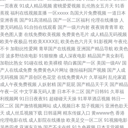
起来打桩 91在线看18 黄色片日本学生妹 人妖丝袜 天美传媒毛片 亚洲黄色小
一页夜夜
91成人精品视频
蜜桃爱爱视频
乱伦熟女五月天
91香
蕉视
福利在线视频直播
一区xxxxx
岛国大片免费视频
一道日本
说网站 2026男人网站 91在线国内 www日韩免费 成人日韩国产 韩国AV电影
亚洲香蕉
国产91高清精品
国产一区二区福利
伦理在线播放
人
妻无码精品
91自拍在线观看
国产一级片内射
夜夜骑青青草
欧
网址 久久草2013 日韩AV成人网 微拍福利五区 亚洲欧美另类人妖 91同城色
美色图人妻
在线免费欧美视频
免费黄色毛片
成人精品无码视频
欧美午夜极品
性欧美ⅩⅩⅩⅩ乱
欧美色色六月天
91影视网
午夜伦
情 avav激情主播 岛国美女的a片 国产懆懆网 久久肏屄 免费的黄网站大全 人
不卡
加勒比性爱网
青草国产在线视频
亚洲国产精品导航
欧美色
淫
波多野结依电影
91狠狠撸
成人深夜电影
精品国产美女剃毛
妖操伪娘 天堂AV导航 亚洲人成人网站在 97超碰成人网站 超碰精华液 海角
加勒比熟女
91碰在线
欧美裸模
萌白酱国产一区
美国一级AV
国
产人在线成免费
免费黄色A片网址
微拍福利国产视频
国产人成
人妻91 麻豆双飞日本 欧洲精品8区 日韩传媒性爱 婷婷影院伊人 亚洲色图五
无码视频
国产原创区色花堂
在线免费黄A片
久草福利
乱伦家庭
成人午夜免费视频
人妖射精
国产屁屁
国产精品天干天
国产精品
月天 91视频国语免费 av福利影院 超碰丁香 国产福利亚洲 久草老司机 美女
午夜一区
中文字幕无码人妻
日本不卡二区
国产日韩91
久草福
利视频网
91日日夜夜91
超碰碰天天操
91草草酒店视频
韩日一
操鸡 日韩内地国产人成 五月天色图 亚洲天堂在线超吹 91传媒新数字化
区二区
国产激情视频网站
成人视频日本
茄子视频污
亚洲色欲天
天
成人丝瓜视频下载
日韩逼网
精东传媒入口
黄wwww色
香港
AVTT色图 成人网在线播放 后入大屁股 欧美色频 日韩无码绯色av 在线成人
伦理电影在线
成人影院在线播放
欧美足交一区二区
91视频电影
另类四虎
亚洲东京热
国产不卡在线
91九色视频
日本天堂视频