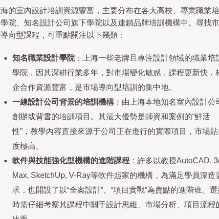
上海的室內設計培訓資源豐富，主要分布在各大高校、專業職業
訓學院、知名設計公司旗下學院以及連鎖品牌培訓機構中。尋找
場導向型課程，可重點關注以下幾類：
知名職業設計學院
：上海一些老牌且專注設計領域的職業培
學院，因其深耕行業多年，對市場變化敏感，課程更新快，
企合作資源豐富，是市場導向型培訓的集中地。
一線設計公司背景的培訓機構
：由上海本地知名室內設計公
創辦或背書的培訓項目。其最大優勢是師資和案例的“鮮活
性”，教學內容直接來源于公司正在進行的實際項目，市場貼
度極高。
軟件與技能強化型機構的進階課程
：許多以教授AutoCAD, 3
Max, SketchUp, V-Ray等軟件起家的機構，為滿足學員深造
求，也開設了以“全案設計”、“項目實戰”為賣點的進階班。選
時需仔細考察其課程中關于設計思維、市場分析、項目流程