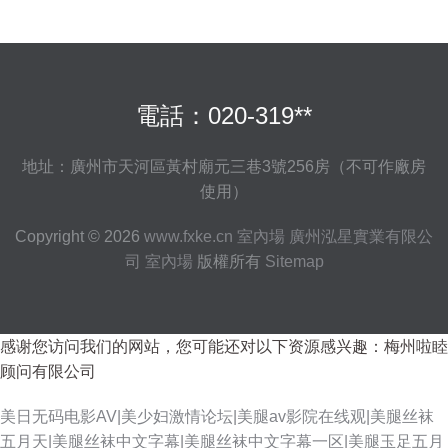
電話：020-319**
地址：廣州市天河區黃村廟元三巷3號256房（不可作廠房
使用）
Copyright © 2026
www.fxke.cn
室內場
廣州泓星實業有限公
司
室內場
版權所有
Sitemap
感谢您访问我们的网站，您可能还对以下资源感兴趣：梅州啦睦
顾问有限公司
美日无码电影AV|美少妇激情论坛|美腿av影院在线观|美腿丝袜
五月天|美腿丝袜中文字幕|美腿丝袜中文字幕一区|美腿玉足五月