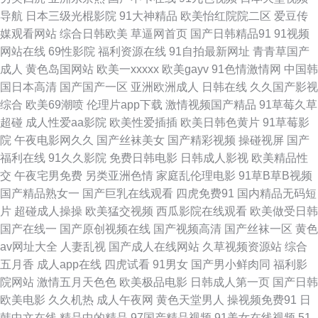
91视频永久网址 wwwcn色 豆花黄色片 黄色三级片yyc 欧美大色 日韩激情网
导航
日本三级光棍影院
91大神精品
欧美怡红院院二区
爱豆传
媒观看网站
综合日韩欧美
草逼网首页
国产日韩精品91
91视频
午夜福利院91N 自拍网站 91新片 超碰人人干人人摸 黄色色婷婷网站 男人天
网站在线
69性影院
福利资源在线
91自拍最新网址
青青草国产
成人
黄色岛国网站
欧美一xxxxx
欧美gayv
91色情激情网
中国韩
堂黄色 日韩3级Av 性爱射精福利社 91福利在线看 99爱人人 超碰91吃瓜 国
国日本高清
国产国产一区
亚洲欧洲成人
日韩在线
久久国产影视
综合
欧美69潮喷
伦理片app下载
激情视频国产精品
91草莓久草
产欧美一区在线 精品无码人妖 欧美性爱免费 日韩欧美骚精品 午夜激情爱爱
超碰
成人性爱aa影院
欧美性爱插插
欧美日韩色黄片
91草莓影
院
午夜电影网久久
国产丝袜美女
国产精彩视频
操碰视屏
国产
91黑料福利网 a级论理在线看 国产ts色色一区 激情另类 女人的天堂av网 日
福利在线
91久久影院
免费日韩电影
日韩成人影视
欧美精品性
交
午夜宅男免费
另类亚洲色情
家庭乱伦理电影
91草B草B视频
本中文天堂 午夜香焦剧场 91插插插精品 91综合在线观看 超碰男人 激情小视
国产精品熟女一
国产巨乳在线观看
四虎免费91
国内精品无码短
片
超碰成人操操
欧美猛交视频
西瓜影院在线观看
欧美做受日韩
频91 男人社av 日韩色站导航 午夜激情影院 综合淫网 91这里 成人a在线网观
国产在线一
国产原创视频在线
国产视频高清
国产丝袜一区
黄色
av网址大全
人妻乱视
国产成人在线网站
久草视频资源站
综合
看 国产在8p 久久肏屄 欧美浮力影院 日日夜夜欢毛片 亚洲午夜居场 91丝袜
五月香
成人app在线
四虎试看
91男女
国产男小鲜肉同
福利影
院网站
激情五月天色色
欧美极品电影
日韩成人第一页
国产日韩
白丝自慰潮睡91 国产浮力第一影院 久久精品综合在线 人妻导航av 四虎成人
欧美电影
久久机热
成人午夜网
黄色天堂男人
操视频免费91
日
韩中文在线
精品中的精品
97国产精品视频
91美女在线视频
51