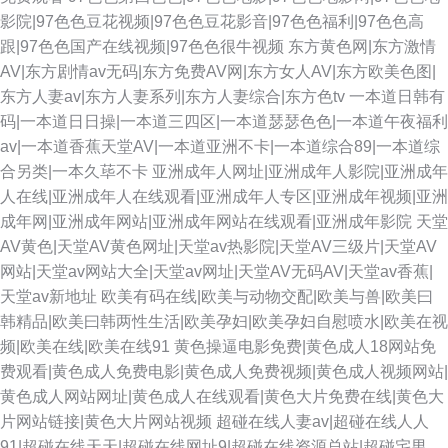
影院|97色色豆花视频|97色色豆花影音|97色色福利|97色色高
跟|97色色国产在线视频|97色色很牛视频
东方黄色网|东方激情
AV|东方剧情av无码|东方免费AV网|东方女人AV|东方欧美色图|
东方人妻av|东方人妻系列|东方人妻综合|东方色tv
一本道日韩有
码|一本道日日操|一本道三四区|一本道瑟瑟色色|一本道午夜福利
av|一本道香蕉天堂AV|一本道亚洲不卡|一本道综合89|一本道综
合另类|一本久荜不卡
亚洲成年人网址|亚洲成年人影院|亚洲成年
人在线|亚洲成年人在线观看|亚洲成年人专区|亚洲成年视频|亚洲
成年网|亚洲成年网站|亚洲成年网站在线观看|亚洲成年影院
天堂
AV黄色|天堂AV黄色网址|天堂av热影院|天堂AV三级片|天堂AV
网站|天堂av网站大全|天堂av网址|天堂AV无码AV|天堂av香蕉|
天堂av新地址
欧美有码在线|欧美与动物交配|欧美与兽|欧美曰
韩精品|欧美曰韩两性生活|欧美孕妇|欧美孕妇自慰喷水|欧美在视
频|欧美在线|欧美在线91
黄色操逼电影免费|黄色成人18网站免
费观看|黄色成人免费电影|黄色成人免费视频|黄色成人视频网站|
黄色成人网站网址|黄色成人在线观看|黄色大片免费在线|黄色大
片网站链接|黄色大片网站视频
超碰在线人妻av|超碰在线人人
91|超碰在线天天|超碰在线网址9|超碰在线资源总站|超碰宅男