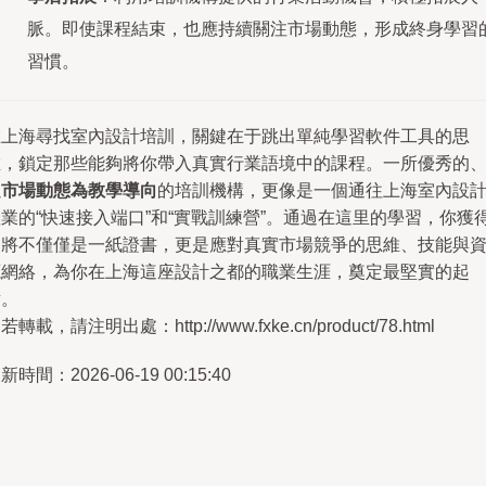
脈。即使課程結束，也應持續關注市場動態，形成終身學習
習慣。
在上海尋找室內設計培訓，關鍵在于跳出單純學習軟件工具的思
維，鎖定那些能夠將你帶入真實行業語境中的課程。一所優秀的
以
市場動態為教學導向
的培訓機構，更像是一個通往上海室內設
業的“快速接入端口”和“實戰訓練營”。通過在這里的學習，你獲
的將不僅僅是一紙證書，更是應對真實市場競爭的思維、技能與
源網絡，為你在上海這座設計之都的職業生涯，奠定最堅實的起
點。
若轉載，請注明出處：http://www.fxke.cn/product/78.html
新時間：2026-06-19 00:15:40