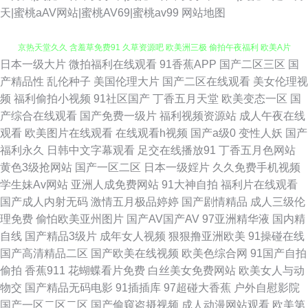
天|蜜桃aAV网站|蜜桃AV69|蜜桃av99
网站地图
日本一级大片
微拍福利在线观看
91香蕉APP
国产二区三区
国
69热9 国产青青在线 午夜福利三区免费 91夫妻交换视频 超碰97福利合集 东
产精品性
乱伦种子
美国伦理大片
国产二区在线观看
美女伦理视
频
福利偷拍小视频
91社区国产
丁香五月天堂
欧美变态一区
国
京热天堂久久 含羞草免费91 久草资源吧 欧美洲三极 偷拍午夜福利 欧美A片
产综合在线观看
国产免费一级片
福利视频资源站
成人午夜在线
观看
欧美图片在线观看
在线观看h视频
国产a级0
变性人妖
国产
在线观看 日韩肏屄一线天 伊人大香蕉性爱 91熟女首页 97青青草超碰 国产
福利永久
日韩中文字幕观看
足交在线播放91
丁香五月色网站
黄色3级抢网站
国产一区二区
日本一级婬片
久久免费手机视频
11页 激情性爱人妻 另类丝袜诱惑 亚洲欧洲成人另类 97在线观看 成人午夜福
学生妹Av网站
亚洲人成免费网站
91大神自拍
福利片在线观看
国产成人内射无码
激情五月极品婷婷
国产剧情精品
成人三级伦
利av 韩国三级A片 老司机色综合 欧美性爱网页 日韩αV 性交综合网 1024国
理免费
偷怕欧美亚州图片
国产AV国产AV
97亚洲精华液
国内精
自线
国产精品3级片
成年女人视频
狠狠撸亚洲欧美
91操碰在线
产毛片 91网站链接 欧洲狠艹 日韩三级片AV 亚洲探花在线观看 美女电影 午
国产高清精品二区
国产欧美在线视频
欧美色综合网
91国产自拍
偷拍
香蕉911
花蝴蝶看片免费
白丝美女免费网站
欧美女人与动
夜福利网成人 91在现免费网站 免费网址91 日本三级人妻 亚洲97色se 91抱
物交
国产精品无码电影
91插插库
97超碰大香蕉
户外自慰影院
国产一区二区二区
国产偷窥盗摄视频
成人动漫网站观看
欧美第