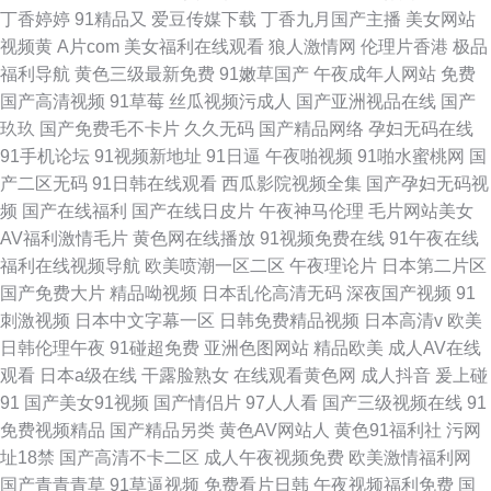
丁香婷婷
91精品又
爱豆传媒下载
丁香九月国产主播
美女网站
视频黄
A片com
美女福利在线观看
狼人激情网
伦理片香港
极品
福利导航
黄色三级最新免费
91嫩草国产
午夜成年人网站
免费
国产高清视频
91草莓
丝瓜视频污成人
国产亚洲视品在线
国产
玖玖
国产免费毛不卡片
久久无码
国产精品网络
孕妇无码在线
91手机论坛
91视频新地址
91日逼
午夜啪视频
91啪水蜜桃网
国
产二区无码
91日韩在线观看
西瓜影院视频全集
国产孕妇无码视
频
国产在线福利
国产在线日皮片
午夜神马伦理
毛片网站美女
AV福利激情毛片
黄色网在线播放
91视频免费在线
91午夜在线
福利在线视频导航
欧美喷潮一区二区
午夜理论片
日本第二片区
国产免费大片
精品呦视频
日本乱伦高清无码
深夜国产视频
91
刺激视频
日本中文字幕一区
日韩免费精品视频
日本高清v
欧美
日韩伦理午夜
91碰超免费
亚洲色图网站
精品欧美
成人AV在线
观看
日本a级在线
干露脸熟女
在线观看黄色网
成人抖音
爰上碰
91
国产美女91视频
国产情侣片
97人人看
国产三级视频在线
91
免费视频精品
国产精品另类
黄色AV网站人
黄色91福利社
污网
址18禁
国产高清不卡二区
成人午夜视频免费
欧美激情福利网
国产青青青草
91草逼视频
免费看片日韩
午夜视频福利免费
国