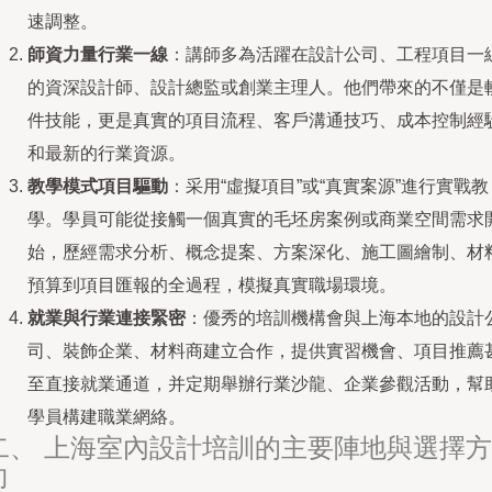
速調整。
師資力量行業一線
：講師多為活躍在設計公司、工程項目一
的資深設計師、設計總監或創業主理人。他們帶來的不僅是
件技能，更是真實的項目流程、客戶溝通技巧、成本控制經
和最新的行業資源。
教學模式項目驅動
：采用“虛擬項目”或“真實案源”進行實戰教
學。學員可能從接觸一個真實的毛坯房案例或商業空間需求
始，歷經需求分析、概念提案、方案深化、施工圖繪制、材
預算到項目匯報的全過程，模擬真實職場環境。
就業與行業連接緊密
：優秀的培訓機構會與上海本地的設計
司、裝飾企業、材料商建立合作，提供實習機會、項目推薦
至直接就業通道，并定期舉辦行業沙龍、企業參觀活動，幫
學員構建職業網絡。
二、 上海室內設計培訓的主要陣地與選擇方
向