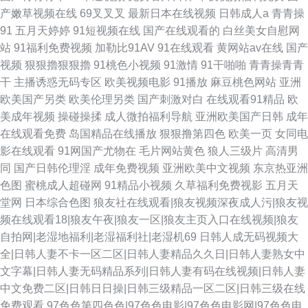
产嫩草视频在线
69叉叉叉
最新日本在线视频
日韩成人a
青青操
91
五月天婷婷
91短视频在线
国产在线观看的
白丝美女自慰网
站
91福利免费视频
加勒比91AV
91在线观看
黄网站av在线
国产
视频
狠狠擼狠狠擼
91桃色小视频
91激情
91干啪啪
青青操青青
干
主播诱惑无码专区
欧美视频电影
91播放
麻豆桃色网站
亚洲
欧美国产另类
欧美伦理另类
国产刺激对白
在线观看91精品
欧
美成年视频
操碰操揉
成人微拍福利导航
亚洲欧美国产日韩
成年
在线观看免费
岛国精品在线播放
狠狠撸第四色
欧美一页
女同电
影在线观看
91网国产尤物在
毛片网站黄色
狼人三级片
高清男
同
国产日韩伦理淫
成年免费视频
亚洲欧美中文视频
东京热亚洲
色图
蜜桃成人超碰网
91精品小视频
久草福利免费视影
五月天
堂网
日本综合色图
狼友社在线观看|狼友视频深夜成人污|狼友视
频在线观看18|狼友午夜|狼友一区|狼友主页入口在线视频|狼友
自拍网|老湿地福利|老湿福利社|老湿机69
日韩人成无码视频大
全|日韩人妻不卡一区二区|日韩人妻精品久久日|日韩人妻熟女中
文字幕|日韩人妻无码精品系列|日韩人妻有码在线视频|日韩人妻
中文免费二区|日韩日日操|日韩三级精品一区二区|日韩三级在线
免费观看
97色色第四色色|97色色电影|97色色电影网|97色色电