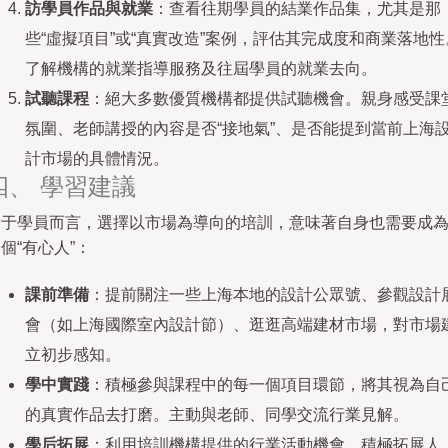
訪學員作品與就業
：查看往期學員的結業作品集，尤其是那
些“虛擬項目”或“真實改造”案例，評估其完成度和商業落地性
了解機構的就業指導服務及往屆學員的就業去向。
試聽課程
：絕大多數優質機構都提供試聽機會。親身感受課
氛圍、老師講授的內容是否“接地氣”、是否能提到當前上海
計市場的具體情況。
四、 學習建議
對于學員而言，選擇以市場為導向的培訓，意味著自身也需要成
個“有心人”：
課前準備
：提前關注一些上海本地的設計公眾號、參觀設計
會（如上海國際室內設計節）、逛逛高端建材市場，對市場
立初步感知。
學中實踐
：積極參與課程中的每一個項目環節，將其視為自
的真實作品去打磨。主動與老師、同學交流行業見解。
學后拓展
：利用培訓機構提供的行業活動機會，積極拓展人