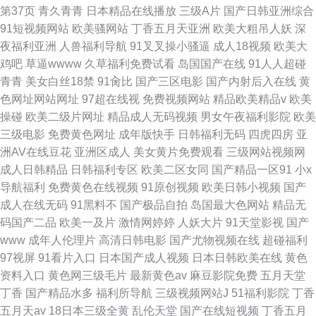
第37页
青久青青
日本精品在线播放
三级A片
国产日韩亚洲综合
91短视频网站
欧美骚网站
丁香五月天亚洲
欧美大粗吊人妖
深
夜福利亚洲
人兽福利导航
91叉叉操小骚逼
成人18视频
欧美大
鸡吧
草逼wwww
久草福利免费试看
岛国国产在线
91人人超碰
青青
美女白丝18禁
91肏比
国产三区电影
国产内射后入在线
黄
色网址网站网址
97超在线视
免费视频网站
精品欧美精品v
欧美
操碰
欧美二级片网址
精品成人无码视频
男女午夜福利影院
欧美
三级电影
免费黄色网址
成年版快手
日韩福利无码
四虎四房
亚
洲AV在线豆花
亚洲区成人
美女黄片免费观看
三级网站视频网
成人日韩精品
日韩福利专区
欧美二区女同
国产精品一区91
小x
导航福利
免费黄色在线视频
91原创视频
欧美日韩小视频
国产
成人在线无码
91黑料不
国产极品自拍
岛国最大色网站
精品无
码国产二品
欧美一及片
激情网婷婷
人妖大片
91天堂影视
国产
www
成年人伦理片
高清日韩电影
国产尤物视频在线
超碰福利
97视屏
91看片入口
日本国产成人视频
日本日韩欧美在线
黄色
资料入口
黄色网三级毛片
最新黄色av
麻豆影院免费
五月天堂
丁香
国产精品水多
福利所导航
三级视频网站J
51福利影院
丁香
五月天av
18日本三级全黄
乱伦天堂
国产在线短视频
丁香五月