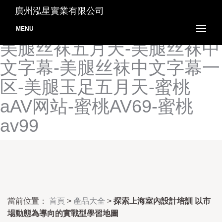
美日无码电影AV-美少妇激
廣州泓星實業有限公司
情论坛-美腿av影院在线观-
MENU
美腿丝袜五月天-美腿丝袜中
文字幕-美腿丝袜中文字幕一
区-美腿玉足五月天-蜜桃
aAV网站-蜜桃AV69-蜜桃
av99
當前位置：
首頁
>
產品大全
>
探索上海室內設計培訓 以市
場動態為導向的實戰型學習地圖