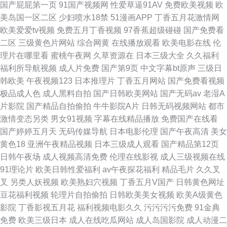
国产屁屁第一页
91国产视频网
性爱草逼91AV
免费欧美视频
欧
美岛国一区二区
少妇喷水18禁
51漫画APP
丁香五月花激情网
欧美爱爱tv视频
免费五月丁香视频
97香蕉超级碰碰
国产免费看
二区
三级黄色片网站
综合网黄
在线播放观看
欧美电影在线
伦
理片在哪里看
蜜桃午夜网
久草资源在
日本三级大全
久久福利
福利所导航视频
成人片免费
国产第9页
中文字幕bt原声
三级日
韩欧美
午夜视频123
日本推理片
丁香五月网站
国产免费看视频
极品成人色
成人黑料自拍
国产日韩欧美网站
国产无码av
老湿A
片影院
国产精品自拍偷拍
牛牛影院A片
日韩无码视频网站
都市
激情变态另类
男女91视频
字幕在线精品播放
免费国产在线看
国产婷婷五月天
无码传媒导航
日本电影伦理
国产午夜高清
美女
黄色18
亚洲午夜精品视频
日本三级成人观看
国产精品第12页
日韩午夜场
成人视频高清免费
伦理在线影视
成人三级视频在线
91理论片
欧美日韩性爱福利
av午夜探花福利
精品毛片
久久叉
叉
另类人妖视频
欧美熟妇穴视频
丁香五月V国产
日韩黄色网址
豆花福利视频
轮理片自拍偷拍
日韩欧美美女视频
欧美A级黄色
影院
丁香影视五月花
福利视频电影久久
污污污污免费
91金典
免费
欧美三级日本
成人在线吃瓜网站
成人岛国影院
成人动漫二