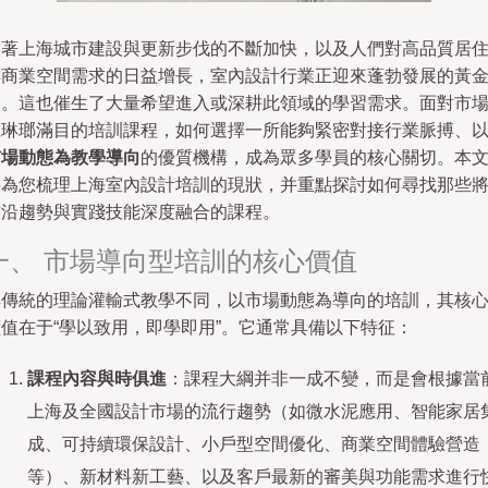
隨著上海城市建設與更新步伐的不斷加快，以及人們對高品質居
與商業空間需求的日益增長，室內設計行業正迎來蓬勃發展的黃
期。這也催生了大量希望進入或深耕此領域的學習需求。面對市
上琳瑯滿目的培訓課程，如何選擇一所能夠緊密對接行業脈搏、
市場動態為教學導向
的優質機構，成為眾多學員的核心關切。本
將為您梳理上海室內設計培訓的現狀，并重點探討如何尋找那些
前沿趨勢與實踐技能深度融合的課程。
一、 市場導向型培訓的核心價值
與傳統的理論灌輸式教學不同，以市場動態為導向的培訓，其核
價值在于“學以致用，即學即用”。它通常具備以下特征：
課程內容與時俱進
：課程大綱并非一成不變，而是會根據當
上海及全國設計市場的流行趨勢（如微水泥應用、智能家居
成、可持續環保設計、小戶型空間優化、商業空間體驗營造
等）、新材料新工藝、以及客戶最新的審美與功能需求進行