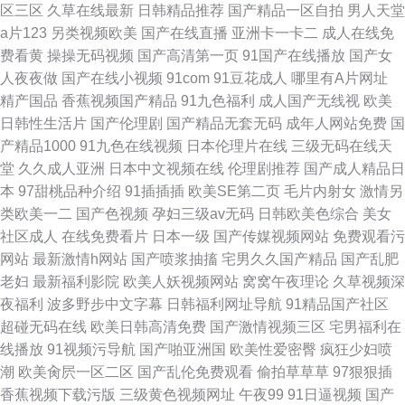
区三区
久草在线最新
日韩精品推荐
国产精品一区自拍
男人天堂
a片123
另类视频欧美
国产在线直播
亚洲卡一卡二
成人在线免
费看黄
操操无码视频
国产高清第一页
91国产在线播放
国产女
人夜夜做
国产在线小视频
91com
91豆花成人
哪里有A片网址
精产国品
香蕉视频国产精品
91九色福利
成人国产无线视
欧美
日韩性生活片
国产伦理剧
国产精品无套无码
成年人网站免费
国
产精品1000
91九色在线视频
日本伦理片在线
三级无码在线天
堂
久久成人亚洲
日本中文视频在线
伦理剧推荐
国产成人精品日
本
97甜桃品种介绍
91插插插
欧美SE第二页
毛片内射女
激情另
类欧美一二
国产色视频
孕妇三级av无码
日韩欧美色综合
美女
社区成人
在线免费看片
日本一级
国产传媒视频网站
免费观看污
网站
最新激情h网站
国产喷浆抽搐
宅男久久国产精品
国产乱肥
老妇
最新福利影院
欧美人妖视频网站
窝窝午夜理论
久草视频深
夜福利
波多野步中文字幕
日韩福利网址导航
91精品国产社区
超碰无码在线
欧美日韩高清免费
国产激情视频三区
宅男福利在
线播放
91视频污导航
国产啪亚洲国
欧美性爱密臀
疯狂少妇喷
潮
欧美肏屄一区二区
国产乱伦免费观看
偷拍草草草
97狠狠插
香蕉视频下载污版
三级黄色视频网址
午夜99
91日逼视频
国产