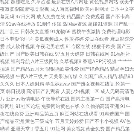
视频
超碰吃瓜
久草涩涩
最新在线A片网址
黄色视屏网站
欧美午
视频综合大全 国产精品播放 欧美色色自拍 亚洲影院老司机V 操逼视频软件
夜寂寞影院
新视觉影视
成人写真福利
欧美内射网址
日本中文字
幕无码
97日穴网
成人免费在线
精品国产免费观看
国产不卡高
久草视频资源站 日韩一页综合区 91伊人橘子 国产三级视频 欧美性网 91白丝
清
91av在线播放
91制作传媒
岛国av资源
超碰91资源
国产乱一
乱二乱三
日韩美女直播
91尤物69
蜜桃午夜激情
免费伦理电影
在线抄 福利小视频 欧美日韩H片 亚洲老司机网 波多野结衣四级片 九一成人
日本电影伦理片
黄瓜视频成人
性爱婷婷
爱豆在线看
麻豆影院爱
爱
成人软件视频
午夜宅男在线
91专区在线
狠狠干欧美
国产三
网观看 熟妇视频91 91探花内射 国产打泡在线 欧美另类TV 亚洲欧洲成人另
级国产
国产欧美日韩在线
97五月天婷婷
日韩在线网
91福利社
视频
福利导航
A片三级网站
久草视频8
香蕉APP污视频
艹艹艹
类 超碰人妻超碰 久热伊人 熟女a资源
插逼
国产精品五月天
狠狠操欧美性爱
国产绝色精品
精品孕妇无
码视频
午夜A片三级片
天美果冻传媒
久久国产成人精品
精品93
久久久
日本人妖射精
学生妹avav
国产熟女视频在线
乱伦第一
页
韩日视频
高清国产剧观看
人妻少妇视频二区
成人无码高清毛
片
亚洲av激情电影
午夜导航在线
国内主播第一页
国产高清电
影网址
91社区论坛
免费网站黄色在线
久久偷拍高清亚洲
91午
夜在线免费
亚洲精品第五页
麻豆网站在线观看
91精选国产
国
产精品亚洲
黄色三级成年
五月天婷婷爱
国产不卡小视频
AV色
哟哟
亚洲天堂丁香五月
91社网
美女视频黄全免费
国产精品第