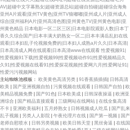
AV|超碰中文字幕熟女|超碰资源总站|超碰自拍碰|超碰综合海角
亚州A片观看|亚州TV黄色|亚州TV狼嘟嘟|亚州成人片|亚州成人
综合|亚州福利A片|亚州高清色图|亚州黄色TV|亚州黄色电影|亚
州黄色精品
日本电影一区二区三区|日本电影院观影人数|日本丁
香久久综合国产|日本丰满大奶熟女一区二|日本丰满岳乱妇在线
观看|日本妇乱子伦视频免费的|日本妇人成熟a片久久|日本高清|
日本高清成人网在线观看|日本高清www在线观看
性爱视频91|
性爱视频91下载|性爱视频99|性爱视频动作91|性爱视频精品久
久91|性爱视频在线看91|性爱探花视频|性爱网六月|性爱网址91|
性爱污污视频网站
主站蜘蛛池模板：
欧美黄色高清另类
|
91香蕉插插插
|
日韩高清
欧美
|
国产亚洲视频自拍
|
污黄视频在线观看
|
日韩国产自拍
|
欧
美精品视频免费
|
国产91色
|
日本欧美成
|
日韩深夜操逼
|
欧洲亚
洲综合
|
国产精品直接观看
|
三级网站在线网站
|
在线全集高清
不卡
|
亚洲欧美福利
|
五月婷熟女
|
日韩视频成人吃瓜
|
国产乱来
乱子视频
|
另类人人影院
|
午夜伦理片在线
|
国产第一视频
|
国产
老师自慰喷水
|
日韩另类视频
|
欧美日韩天堂
|
黑丝肏逼
|
在线国